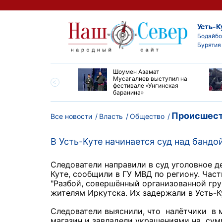
Усть-К
Бодайбо
Бурятия
ские детские хирурги
Шоумен Азамат
ердили свой высокий
Мусагалиев выступил на
нь на конгрессе в
фестивале «Унгинская
баранина»
Происшест
Все новости
Власть
Общество
В Усть-Куте начинается суд над банд
Следователи направили в суд уголовное д
Куте, сообщили в ГУ МВД по региону. Час
"Разбой, совершённый организованной гр
жителям Иркутска. Их задержали в Усть-К
Следователи выяснили, что налётчики в 
магазин и завладели украшениями на сум