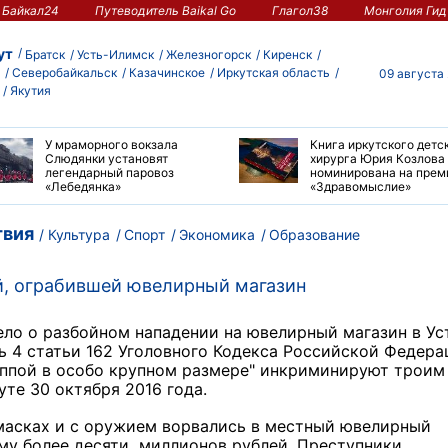
Байкал24
Путеводитель Baikal Go
Глагол38
Монголия Гид
ут
Братск
Усть-Илимск
Железногорск
Киренск
Северобайкальск
Казачинское
Иркутская область
09 августа
Якутия
У мраморного вокзала
Книга иркутского детс
Слюдянки установят
хирурга Юрия Козлова
легендарный паровоз
номинирована на пре
«Лебедянка»
«Здравомыслие»
вия
Культура
Спорт
Экономика
Образование
ой, ограбившей ювелирный магазин
ело о разбойном нападении на ювелирный магазин в Ус
ть 4 статьи 162 Уголовного Кодекса Российской Федера
уппой в особо крупном размере" инкриминируют троим
уте 30 октября 2016 года.
масках и с оружием ворвались в местный ювелирный
му более десяти миллионов рублей. Преступники