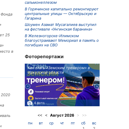
сальмонеллезом
В Горячинске капитально ремонтируют
центральные улицы — Октябрьскую и
е Фонда
Гагарина
Шоумен Азамат Мусагалиев выступил
»
на фестивале «Унгинская баранина»
ет 25
В Железногорске-Илимском
благоустраивают Мемориал в память о
погибших на СВО
а»
место в
Фоторепортажи
ионов
Как стать «Земским тренером» в
Три охотника
Иркутской области
в Киренском 
едприятие
 2020
4 фото
3 фото
на
Август
2026
<<
<
>
>>
иваль
пн
вт
ср
чт
пт
сб
вс
н
1
2