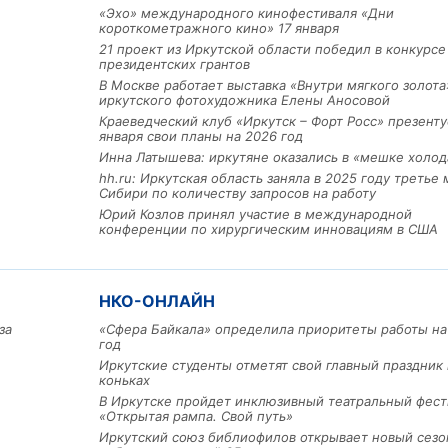
«Эхо» международного кинофестиваля «Дни
короткометражного кино» 17 января
21 проект из Иркутской области победил в конкурс
президентских грантов
В Москве работает выставка «Внутри мягкого золота
иркутского фотохудожника Елены Аносовой
Краеведческий клуб «Иркутск – Форт Росс» презенту
января свои планы на 2026 год
Инна Латышева: иркутяне оказались в «мешке холод
hh.ru: Иркутская область заняла в 2025 году третье 
Сибири по количеству запросов на работу
Юрий Козлов принял участие в международной
конференции по хирургическим инновациям в США
Льготный заём в 9 милл
рублей получит
машиностроительное пр
из Иркутской области
НКО-ОНЛАЙН
за
«Сфера Байкала» определила приоритеты работы на
год
3 фото
Иркутские студенты отметят свой главный праздник 
коньках
В Иркутске пройдет инклюзивный театральный фест
«Открытая рампа. Свой путь»
Иркутский союз библиофилов открывает новый сезо