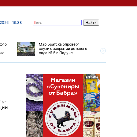
 2026
19:38
кого
Мэр Братска опроверг
Губернат
слухи о закрытии детского
ремонт т
мию
сада № 5 в Падуне
Иркутск 
ть-
ции