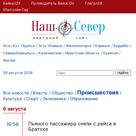
Байкал24
Путеводитель Baikal Go
Глагол38
Монголия Гид
Усть-Кут
Братск
Усть-Илимск
Железногорск
Киренск
Бодайбо
Северобайкальск
Казачинское
Иркутская область
Бурятия
Якутия
06 августа 2026
Происшествия
Все новости
Власть
Общество
Культура
Спорт
Экономика
Образование
6 августа
Пьяного пассажира сняли с рейса в
16:56
Братске