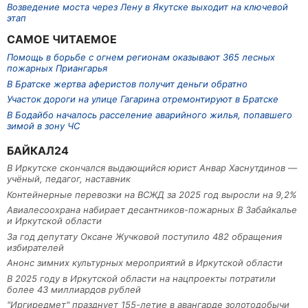
Возведение моста через Лену в Якутске выходит на ключевой
этап
САМОЕ ЧИТАЕМОЕ
Помощь в борьбе с огнем регионам оказывают 365 лесных
пожарных Приангарья
В Братске жертва аферистов получит деньги обратно
Участок дороги на улице Гагарина отремонтируют в Братске
В Бодайбо началось расселение аварийного жилья, попавшего
зимой в зону ЧС
БАЙКАЛ24
В Иркутске скончался выдающийся юрист Анвар Хаснутдинов —
учёный, педагог, наставник
Контейнерные перевозки на ВСЖД за 2025 год выросли на 9,2%
Авиалесоохрана набирает десантников-пожарных В Забайкалье
и Иркутской области
За год депутату Оксане Жучковой поступило 482 обращения
избирателей
Анонс зимних культурных мероприятий в Иркутской области
В 2025 году в Иркутской области на нацпроекты потратили
более 43 миллиардов рублей
"Иргиредмет" празднует 155-летие в авангарде золотодобычи