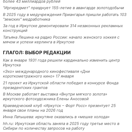
более 43 миллиардов рублей
"Иргиредмет" празднует 155-летие в авангарде золотодобычи
В 2025 году в медучреждения Приангарья пришли работать 103
"земских" медработника
За год в Иркутске демонтировали 314 незаконных рекламных
конструкций
Татьяна Лешина на радио России: начало женского хоккея с
мячом и успехи керлинга в Иркутске
ГЛАГОЛ: ВЫБОР РЕДАКЦИИ
Как в январе 1931 года решили кардинально изменить центр
Иркутска
«Эхо» международного кинофестиваля «Дни
короткометражного кино» 17 января
21 проект из Иркутской области победил в конкурсе Фонда
президентских грантов
В Москве работает выставка «Внутри мягкого золота»
иркутского фотохудожника Елены Аносовой
Краеведческий клуб «Иркутск – Форт Росс» презентует 25
января свои планы на 2026 год
Инна Латышева: иркутяне оказались в «мешке холода»
hh.ru: Иркутская область заняла в 2025 году третье место в
Сибири по количеству запросов на работу