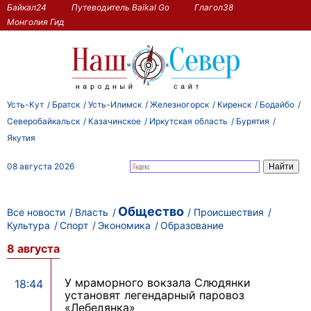
Байкал24
Путеводитель Baikal Go
Глагол38
Монголия Гид
Усть-Кут
Братск
Усть-Илимск
Железногорск
Киренск
Бодайбо
Северобайкальск
Казачинское
Иркутская область
Бурятия
Якутия
08 августа 2026
Общество
Все новости
Власть
Происшествия
Культура
Спорт
Экономика
Образование
8 августа
У мраморного вокзала Слюдянки
18:44
установят легендарный паровоз
«Лебедянка»