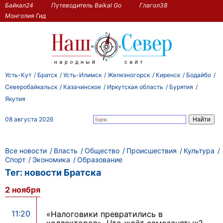
Байкал24
Путеводитель Baikal Go
Глагол38
Монголия Гид
Усть-Кут
Братск
Усть-Илимск
Железногорск
Киренск
Бодайбо
Северобайкальск
Казачинское
Иркутская область
Бурятия
Якутия
08 августа 2026
Все новости
Власть
Общество
Происшествия
Культура
Спорт
Экономика
Образование
Тег: новости Братска
2 ноября
11:20
«Налоговики превратились в