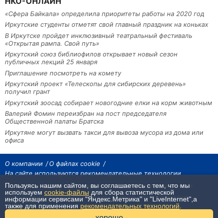
НКО-ОНЛАЙН
«Сфера Байкала» определила приоритеты работы на 2020 год
Иркутские студенты отметят свой главный праздник на коньках
В Иркутске пройдет инклюзивный театральный фестиваль
«Открытая рампа. Свой путь»
Иркутский союз библиофилов открывает новый сезон
публичных лекций 25 января
Приглашение посмотреть на комету
Иркутский проект «Телескопы для сибирских деревень»
получил грант
Иркутский зоосад собирает новогодние елки на корм животным
Валерий Фомин переизбран на пост председателя
Общественной палаты Братска
Иркутяне могут вызвать такси для вывоза мусора из дома или
офиса
О компании
О файлах cookie
На сайте используются рекомендательные технологии
Пользуясь нашим сайтом, вы соглашаетесь с тем, что мы
На сайте размещаются материалы ИА «Наш Север». Все права охраняются
законом.
используем
cookie-файлы
для сбора статистической
При использовании материалов агентства на других сайтах, обязательна
информации сервисами "Яндекс.Метрика" и "LiveInternet",а
гиперссылка.
также для применения
рекомендательных технологий
.
хорошо