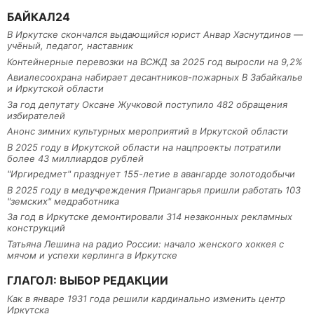
БАЙКАЛ24
В Иркутске скончался выдающийся юрист Анвар Хаснутдинов —
учёный, педагог, наставник
Контейнерные перевозки на ВСЖД за 2025 год выросли на 9,2%
Авиалесоохрана набирает десантников-пожарных В Забайкалье
и Иркутской области
За год депутату Оксане Жучковой поступило 482 обращения
избирателей
Анонс зимних культурных мероприятий в Иркутской области
В 2025 году в Иркутской области на нацпроекты потратили
более 43 миллиардов рублей
"Иргиредмет" празднует 155-летие в авангарде золотодобычи
В 2025 году в медучреждения Приангарья пришли работать 103
"земских" медработника
За год в Иркутске демонтировали 314 незаконных рекламных
конструкций
Татьяна Лешина на радио России: начало женского хоккея с
мячом и успехи керлинга в Иркутске
ГЛАГОЛ: ВЫБОР РЕДАКЦИИ
Как в январе 1931 года решили кардинально изменить центр
Иркутска