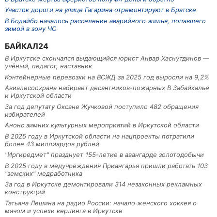
Участок дороги на улице Гагарина отремонтируют в Братске
В Бодайбо началось расселение аварийного жилья, попавшего
зимой в зону ЧС
БАЙКАЛ24
В Иркутске скончался выдающийся юрист Анвар Хаснутдинов —
учёный, педагог, наставник
Контейнерные перевозки на ВСЖД за 2025 год выросли на 9,2%
Авиалесоохрана набирает десантников-пожарных В Забайкалье
и Иркутской области
За год депутату Оксане Жучковой поступило 482 обращения
избирателей
Анонс зимних культурных мероприятий в Иркутской области
В 2025 году в Иркутской области на нацпроекты потратили
более 43 миллиардов рублей
"Иргиредмет" празднует 155-летие в авангарде золотодобычи
В 2025 году в медучреждения Приангарья пришли работать 103
"земских" медработника
За год в Иркутске демонтировали 314 незаконных рекламных
конструкций
Татьяна Лешина на радио России: начало женского хоккея с
мячом и успехи керлинга в Иркутске