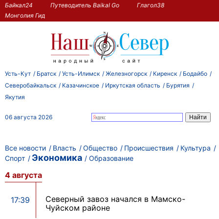
Байкал24
Путеводитель Baikal Go
Глагол38
Монголия Гид
Усть-Кут
Братск
Усть-Илимск
Железногорск
Киренск
Бодайбо
Северобайкальск
Казачинское
Иркутская область
Бурятия
Якутия
06 августа 2026
Все новости
Власть
Общество
Происшествия
Культура
Экономика
Спорт
Образование
4 августа
Северный завоз начался в Мамско-
17:39
Чуйском районе