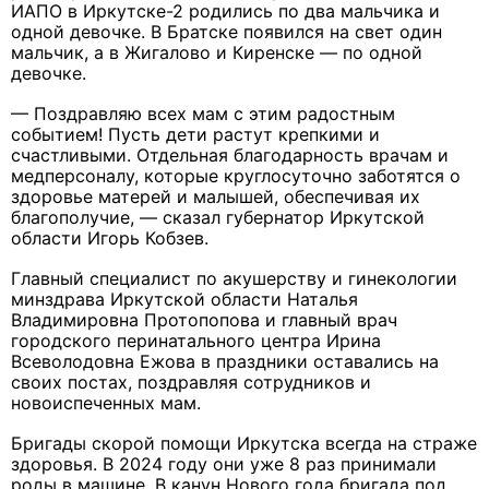
ИАПО в Иркутске-2 родились по два мальчика и
одной девочке. В Братске появился на свет один
мальчик, а в Жигалово и Киренске — по одной
девочке.
— Поздравляю всех мам с этим радостным
событием! Пусть дети растут крепкими и
счастливыми. Отдельная благодарность врачам и
медперсоналу, которые круглосуточно заботятся о
здоровье матерей и малышей, обеспечивая их
благополучие, — сказал губернатор Иркутской
области Игорь Кобзев.
Главный специалист по акушерству и гинекологии
минздрава Иркутской области Наталья
Владимировна Протопопова и главный врач
городского перинатального центра Ирина
Всеволодовна Ежова в праздники оставались на
своих постах, поздравляя сотрудников и
новоиспеченных мам.
Бригады скорой помощи Иркутска всегда на страже
здоровья. В 2024 году они уже 8 раз принимали
роды в машине. В канун Нового года бригада под