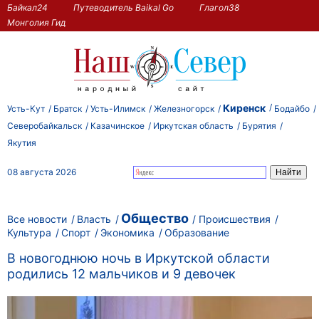
Байкал24
Путеводитель Baikal Go
Глагол38
Монголия Гид
Киренск
Усть-Кут
Братск
Усть-Илимск
Железногорск
Бодайбо
Северобайкальск
Казачинское
Иркутская область
Бурятия
Якутия
08 августа 2026
Общество
Все новости
Власть
Происшествия
Культура
Спорт
Экономика
Образование
В новогоднюю ночь в Иркутской области
родились 12 мальчиков и 9 девочек