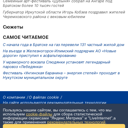
Семейный арт-фестиваль «Дубыня» собрал на Ангаре под
Братском более 10 тысяч гостей
Губернатор Иркутской области Игорь Кобзев поздравил жителей
Черемховского района с вековым юбилеем
Сюжеты
САМОЕ ЧИТАЕМОЕ
С начала года в Братске на газ перевели 131 частный жилой дом
На въезде в Железногорск-Илимский подрядчик АО «Новые
дороги» приступил к асфальтированию
У мраморного вокзала Слюдянки установят легендарный
паровоз «Лебедянка»
Фестиваль «Унгинская баранина – энергия степей» проходит в
Нукутском муниципальном округе
О компании
О файлах cookie
На сайте используются рекомендательные технологии
Пользуясь нашим сайтом, вы соглашаетесь с тем, что мы
На сайте размещаются материалы ИА «Наш Север». Все права охраняются
законом.
используем
cookie-файлы
для сбора статистической
При использовании материалов агентства на других сайтах, обязательна
информации сервисами "Яндекс.Метрика" и "LiveInternet",а
гиперссылка.
также для применения
рекомендательных технологий
.