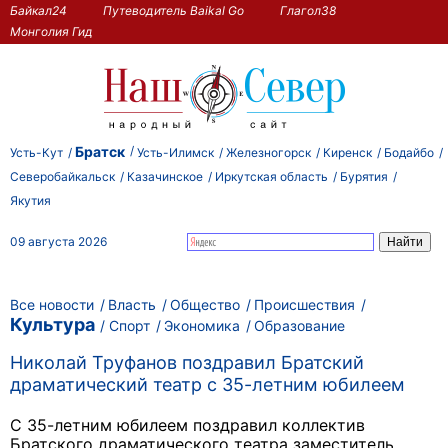
Байкал24
Путеводитель Baikal Go
Глагол38
Монголия Гид
Братск
Усть-Кут
Усть-Илимск
Железногорск
Киренск
Бодайбо
Северобайкальск
Казачинское
Иркутская область
Бурятия
Якутия
09 августа 2026
Все новости
Власть
Общество
Происшествия
Культура
Спорт
Экономика
Образование
Николай Труфанов поздравил Братский
драматический театр с 35-летним юбилеем
С 35-летним юбилеем поздравил коллектив
Братского драматического театра заместитель