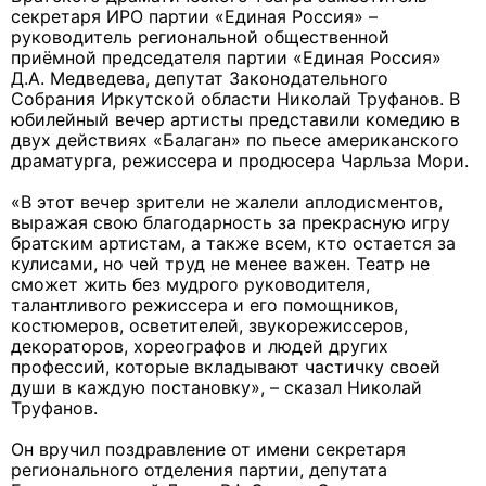
секретаря ИРО партии «Единая Россия» –
руководитель региональной общественной
приёмной председателя партии «Единая Россия»
Д.А. Медведева, депутат Законодательного
Собрания Иркутской области Николай Труфанов. В
юбилейный вечер артисты представили комедию в
двух действиях «Балаган» по пьесе американского
драматурга, режиссера и продюсера Чарльза Мори.
«В этот вечер зрители не жалели аплодисментов,
выражая свою благодарность за прекрасную игру
братским артистам, а также всем, кто остается за
кулисами, но чей труд не менее важен. Театр не
сможет жить без мудрого руководителя,
талантливого режиссера и его помощников,
костюмеров, осветителей, звукорежиссеров,
декораторов, хореографов и людей других
профессий, которые вкладывают частичку своей
души в каждую постановку», – сказал Николай
Труфанов.
Он вручил поздравление от имени секретаря
регионального отделения партии, депутата