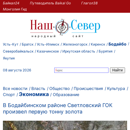
Байкал24
Путеводитель Baikal Go
Глагол38
Монголия Гид
Бодайбо
Усть-Кут
Братск
Усть-Илимск
Железногорск
Киренск
Северобайкальск
Казачинское
Иркутская область
Бурятия
Якутия
08 августа 2026
Все новости
Власть
Общество
Происшествия
Культура
Экономика
Спорт
Образование
В Бодайбинском районе Светловский ГОК
произвел первую тонну золота