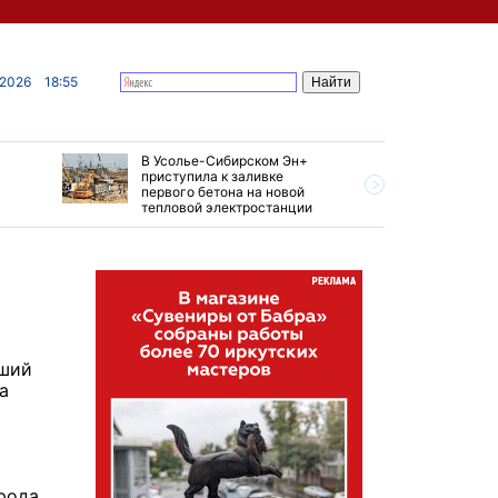
 2026
18:55
В Усолье-Сибирском Эн+
Гендирек
приступила к заливке
авиазаво
первого бетона на новой
трудовом
тепловой электростанции
привет о
йший
а
й
орода