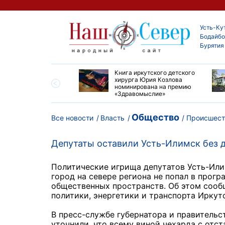
Усть-Ку
Бодайбо
Бурятия
ие забеги и взрослые
Книга иркутского детского
ы большой эстафеты
хирурга Юрия Козлова
олюса»
номинирована на премию
«Здравомыслие»
Общество
Все новости
Власть
Происшест
Депутаты оставили Усть-Илимск без д
Политические игрища депутатов Усть-Илим
город на севере региона не попал в прог
общественных пространств. Об этом сооб
политики, энергетики и транспорта Иркут
В пресс-службе губернатора и правитель
уточнили, что всему виной чехарда с отст