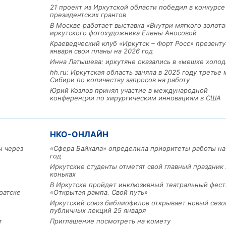
21 проект из Иркутской области победил в конкурс
президентских грантов
В Москве работает выставка «Внутри мягкого золота
иркутского фотохудожника Елены Аносовой
Краеведческий клуб «Иркутск – Форт Росс» презенту
января свои планы на 2026 год
Инна Латышева: иркутяне оказались в «мешке холод
hh.ru: Иркутская область заняла в 2025 году третье 
Сибири по количеству запросов на работу
Льготный заём в 9 милл
Юрий Козлов принял участие в международной
рублей получит
конференции по хирургическим инновациям в США
машиностроительное пр
из Иркутской области
НКО-ОНЛАЙН
3 фото
ы через
«Сфера Байкала» определила приоритеты работы на
год
Иркутские студенты отметят свой главный праздник 
коньках
В Иркутске пройдет инклюзивный театральный фест
ратске
«Открытая рампа. Свой путь»
Иркутский союз библиофилов открывает новый сезо
публичных лекций 25 января
т
Приглашение посмотреть на комету