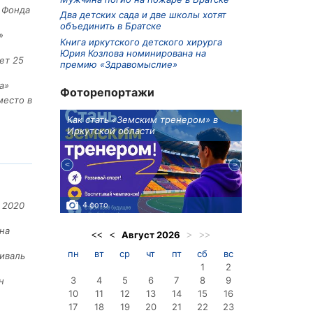
е Фонда
Два детских сада и две школы хотят
объединить в Братске
»
Книга иркутского детского хирурга
Юрия Козлова номинирована на
ет 25
премию «Здравомыслие»
а»
Фоторепортажи
место в
ионов
Как стать «Земским тренером» в
Три охотника
Иркутской области
в Киренском 
едприятие
4 фото
3 фото
 2020
на
Август
2026
<<
<
>
>>
пн
вт
ср
чт
пт
сб
вс
иваль
1
2
3
4
5
6
7
8
9
н
10
11
12
13
14
15
16
17
18
19
20
21
22
23