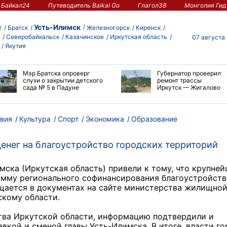
Байкал24
Путеводитель Baikal Go
Глагол38
Монголия Гид
Усть-Илимск
т
Братск
Железногорск
Киренск
Северобайкальск
Казачинское
Иркутская область
07 августа
Якутия
Мэр Братска опроверг
Губернатор проверил
слухи о закрытии детского
ремонт трассы
сада № 5 в Падуне
Иркутск — Жигалово
вия
Культура
Спорт
Экономика
Образование
енег на благоустройство городских территорий
ска (Иркутская область) привели к тому, что крупне
рамму регионального софинансирования благоустройств
щается в документах на сайте министерства жилищно
скому области.
ства Иркутской области, информацию подтвердили и
авкой и сменой главы Усть-Илимска. В итоге, власти г