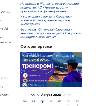
На въезде в Железногорск-Илимский
подрядчик АО «Новые дороги»
приступил к асфальтированию
е Фонда
У мраморного вокзала Слюдянки
установят легендарный паровоз
»
«Лебедянка»
ет 25
Фестиваль «Унгинская баранина –
энергия степей» проходит в Нукутском
муниципальном округе
а»
место в
Фоторепортажи
ионов
Как стать «Земским тренером» в
Три охотника
Иркутской области
в Киренском 
едприятие
 2020
4 фото
3 фото
на
Август
2026
<<
<
>
>>
иваль
пн
вт
ср
чт
пт
сб
вс
н
1
2