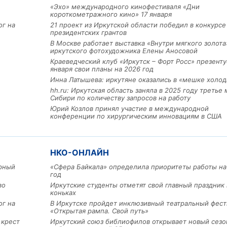
«Эхо» международного кинофестиваля «Дни
короткометражного кино» 17 января
ог на
21 проект из Иркутской области победил в конкурс
президентских грантов
В Москве работает выставка «Внутри мягкого золота
иркутского фотохудожника Елены Аносовой
Краеведческий клуб «Иркутск – Форт Росс» презенту
января свои планы на 2026 год
Инна Латышева: иркутяне оказались в «мешке холод
hh.ru: Иркутская область заняла в 2025 году третье 
Сибири по количеству запросов на работу
Юрий Козлов принял участие в международной
конференции по хирургическим инновациям в США
Льготный заём в 9 милл
рублей получит
машиностроительное пр
из Иркутской области
НКО-ОНЛАЙН
арный
«Сфера Байкала» определила приоритеты работы на
год
3 фото
во
Иркутские студенты отметят свой главный праздник 
коньках
ог на
В Иркутске пройдет инклюзивный театральный фест
«Открытая рампа. Свой путь»
 крест
Иркутский союз библиофилов открывает новый сезо