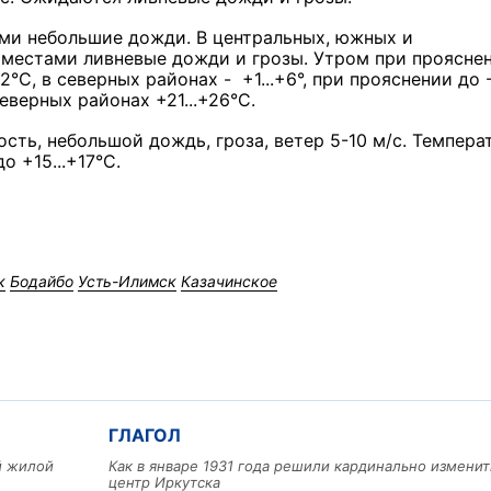
ами небольшие дожди. В центральных, южных и
 местами ливневые дожди и грозы. Утром при проясне
°С, в северных районах - +1...+6°, при прояснении до -
северных районах +21...+26°С.
сть, небольшой дождь, гроза, ветер 5-10 м/с. Темпера
о +15...+17°С.
к
Бодайбо
Усть-Илимск
Казачинское
ГЛАГОЛ
ый жилой
Как в январе 1931 года решили кардинально изменит
центр Иркутска