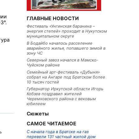
нии
ГЛАВНЫЕ НОВОСТИ
3°.
Фестиваль «Унгинская баранина –
энергия степей» проходит в Нукутском
муниципальном округе
тура
В Бодайбо началось расселение
аварийного жилья, попавшего зимой в
зону ЧС
Северный завоз начался в Мамско-
Чуйском районе
Семейный арт-фестиваль «Дубыня»
собрал на Ангаре под Братском более
10 тысяч гостей
Губернатор Иркутской области Игорь
Кобзев поздравил жителей
Черемховского района с вековым
юбилеем
Сюжеты
САМОЕ ЧИТАЕМОЕ
С начала года в Братске на газ
ь
перевели 131 частный жилой дом