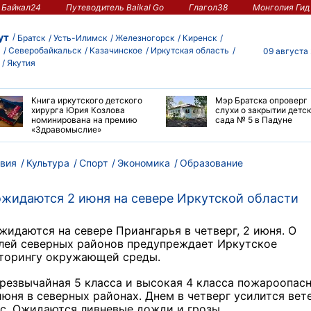
Байкал24
Путеводитель Baikal Go
Глагол38
Монголия Гид
ут
Братск
Усть-Илимск
Железногорск
Киренск
Северобайкальск
Казачинское
Иркутская область
09 августа
Якутия
Книга иркутского детского
Мэр Братска опроверг
хирурга Юрия Козлова
слухи о закрытии детс
номинирована на премию
сада № 5 в Падуне
«Здравомыслие»
вия
Культура
Спорт
Экономика
Образование
ожидаются 2 июня на севере Иркутской области
жидаются на севере Приангарья в четверг, 2 июня. О
лей северных районов предупреждает Иркутское
иторингу окружающей среды.
 чрезвычайная 5 класса и высокая 4 класса пожароопас
июня в северных районах. Днем в четверг усилится вете
/с. Ожидаются ливневые дожди и грозы.