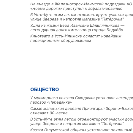
На въезде в Железногорск-Илимский подрядчик АО
«Новые дороги» приступил к асфальтированию
В Усть-Куте этим летом отремонтируют участки дор
улице Зверева и напротив магазина "Пятёрочка"
Ушла из жизни Вера Ивановна Шишлянникова —
легендарная долгожительница города Бодайбо
Кинотеатр в Усть-Илимске оснастят новейшим
проекционным оборудованием
ОБЩЕСТВО
У мраморного вокзала Слюдянки установят легенд
паровоз «Лебедянка»
Самая маленькая деревня Приангарья Зорино-Быко
отмечает 90-летие
В Усть-Куте этим летом отремонтируют участки дор
улице Зверева и напротив магазина "Пятёрочка"
Казаки Голуметской общины установили поклонный