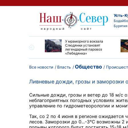
Усть-К
Бодайбо
Бурятия
опорту Киренска
У мраморного вокзала
 ремонт взлетно-
Слюдянки установят
очной полосы
легендарный паровоз
«Лебедянка»
Общество
Все новости
Власть
Происшест
Ливневые дожди, грозы и заморозки 
Сильные дожди, грозы и ветер до 18 м/с о
неблагоприятных погодных условиях жите
управление по гидрометеорологии и мон
Так, со 2 по 4 июня в регионе ожидается
лесов. Заморозки до 0...-3°С возможны 2 
порывы которого будут достигать 15-18 м