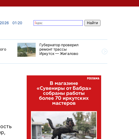
 2026
01:20
Губернатор проверил
В Усолье
кого
ремонт трассы
приступи
Иркутск — Жигалово
первого 
тепловой
ность
р,