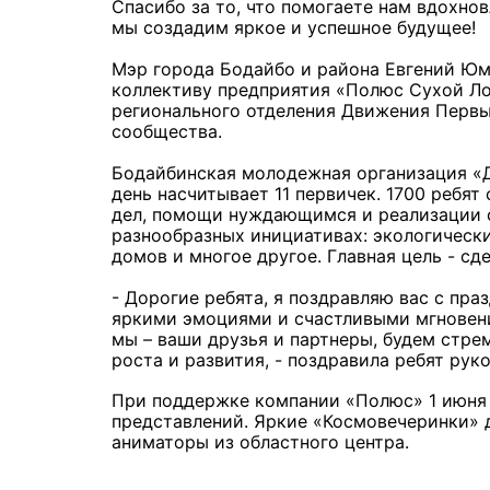
Спасибо за то, что помогаете нам вдохно
мы создадим яркое и успешное будущее!
Мэр города Бодайбо и района Евгений Юм
коллективу предприятия «Полюс Сухой Ло
регионального отделения Движения Первы
сообщества.
Бодайбинская молодежная организация «Д
день насчитывает 11 первичек. 1700 ребя
дел, помощи нуждающимся и реализации с
разнообразных инициативах: экологическ
домов и многое другое. Главная цель - сд
- Дорогие ребята, я поздравляю вас с пра
яркими эмоциями и счастливыми мгновения
мы – ваши друзья и партнеры, будем стре
роста и развития, - поздравила ребят ру
При поддержке компании «Полюс» 1 июня 
представлений. Яркие «Космовечеринки» 
аниматоры из областного центра.