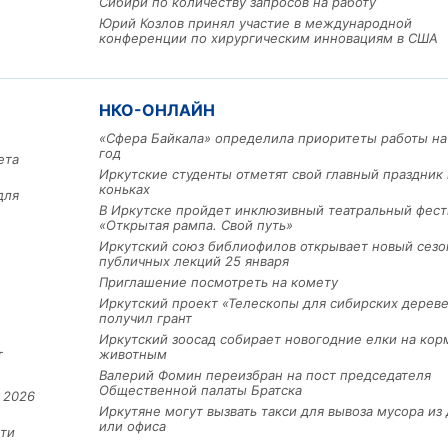
Сибири по количеству запросов на работу
Юрий Козлов принял участие в международной
конференции по хирургическим инновациям в США
НКО-ОНЛАЙН
«Сфера Байкала» определила приоритеты работы на
год
ета
Иркутские студенты отметят свой главный праздник 
коньках
для
В Иркутске пройдет инклюзивный театральный фест
«Открытая рампа. Свой путь»
Иркутский союз библиофилов открывает новый сезо
публичных лекций 25 января
Приглашение посмотреть на комету
Иркутский проект «Телескопы для сибирских дерев
получил грант
Иркутский зоосад собирает новогодние елки на кор
т
животным
Валерий Фомин переизбран на пост председателя
Общественной палаты Братска
 2026
Иркутяне могут вызвать такси для вывоза мусора из
или офиса
ти