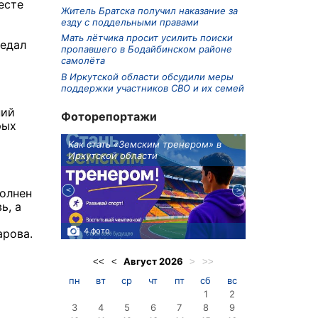
есте
Житель Братска получил наказание за
езду с поддельными правами
Мать лётчика просит усилить поиски
редал
пропавшего в Бодайбинском районе
самолёта
В Иркутской области обсудили меры
поддержки участников СВО и их семей
ний
Фоторепортажи
рых
ионов
Как стать «Земским тренером» в
Три охотника
Иркутской области
в Киренском 
едприятие
полнен
ь, а
4 фото
3 фото
арова.
Август
2026
<<
<
>
>>
пн
вт
ср
чт
пт
сб
вс
1
2
3
4
5
6
7
8
9