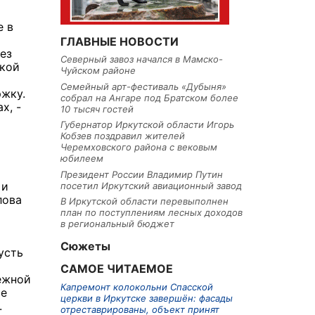
е в
ГЛАВНЫЕ НОВОСТИ
ез
Северный завоз начался в Мамско-
акой
Чуйском районе
Семейный арт-фестиваль «Дубыня»
ржку.
собрал на Ангаре под Братском более
х, -
10 тысяч гостей
Губернатор Иркутской области Игорь
Кобзев поздравил жителей
Черемховского района с вековым
юбилеем
Президент России Владимир Путин
 и
посетил Иркутский авиационный завод
лова
В Иркутской области перевыполнен
план по поступлениям лесных доходов
в региональный бюджет
Сюжеты
усть
т
САМОЕ ЧИТАЕМОЕ
ежной
Капремонт колокольни Спасской
ие
церкви в Иркутске завершён: фасады
.
отреставрированы, объект принят