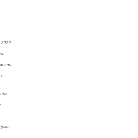
 2020
на
иваль
н
ень»
м
 дома