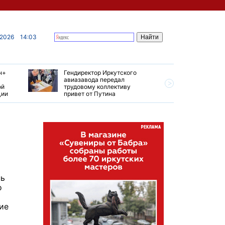
 2026
14:03
н+
Гендиректор Иркутского
Иркутски
авиазавода передал
подтверд
ой
трудовому коллективу
уровень 
ции
привет от Путина
США
нь
о
ие