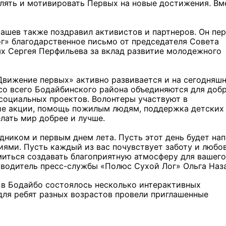
влять и мотивировать Первых на новые достижения. Вм
ашев также поздравил активистов и партнеров. Он пе
г» благодарственное письмо от председателя Совета
х Сергея Перфильева за вклад развитие молодежного
вижение первых» активно развивается и на сегодняш
т со всего Бодайбинского района объединяются для доб
оциальных проектов. Волонтеры участвуют в
Льготный заём в 9 милл
ие акции, помощь пожилым людям, поддержка детских
рублей получит
елать мир добрее и лучше.
машиностроительное пр
из Иркутской области
здником и первым днем лета. Пусть этот день будет на
ми. Пусть каждый из вас почувствует заботу и любов
миться создавать благоприятную атмосферу для вашего
3 фото
ководитель пресс-службы «Полюс Сухой Лог» Ольга Наз
в Бодайбо состоялось несколько интерактивных
для ребят разных возрастов провели приглашенные