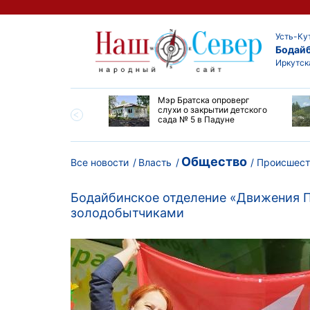
Усть-Ку
Бодай
Иркутск
утской области
Мэр Братска опроверг
ают дороги до
слухи о закрытии детского
ска
сада № 5 в Падуне
Общество
Все новости
Власть
Происшест
Бодайбинское отделение «Движения П
золодобытчиками