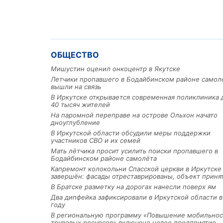
ОБЩЕСТВО
Мишустин оценил онкоцентр в Якутске
Летчики пропавшего в Бодайбинском районе самол
вышли на связь
В Иркутске открывается современная поликлиника 
40 тысяч жителей
На паромной переправе на острове Ольхон начато
дноуглубление
В Иркутской области обсудили меры поддержки
участников СВО и их семей
Мать лётчика просит усилить поиски пропавшего в
Бодайбинском районе самолёта
Капремонт колокольни Спасской церкви в Иркутске
завершён: фасады отреставрированы, объект приня
В Братске разметку на дорогах нанесли поверх ям
Два дипфейка зафиксировали в Иркутской области в
году
В региональную программу «Повышение мобильнос
трудовых ресурсов» включено новое предприятие