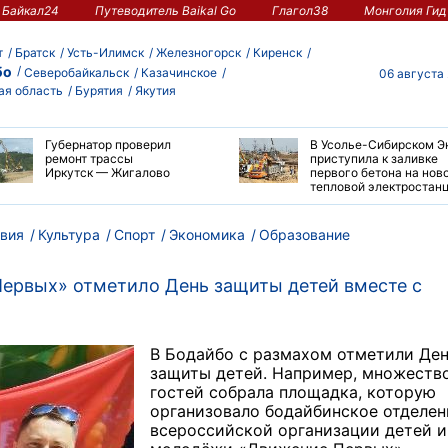
Байкал24
Путеводитель Baikal Go
Глагол38
Монголия Гид
т
Братск
Усть-Илимск
Железногорск
Киренск
бо
Северобайкальск
Казачинское
06 августа
ая область
Бурятия
Якутия
Губернатор проверил
В Усолье-Сибирском Э
ремонт трассы
приступила к заливке
Иркутск — Жигалово
первого бетона на нов
тепловой электростан
вия
Культура
Спорт
Экономика
Образование
ервых» отметило День защиты детей вместе с
В Бодайбо с размахом отметили Де
защиты детей. Например, множеств
гостей собрала площадка, которую
организовало бодайбинское отделен
всероссийской организации детей и