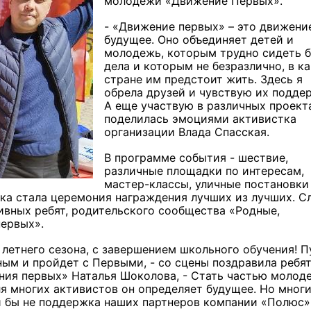
молодёжи «Движение Первых».
- «Движение первых» – это движени
будущее. Оно объединяет детей и
молодежь, которым трудно сидеть б
дела и которым не безразлично, в к
стране им предстоит жить. Здесь я
обрела друзей и чувствую их подде
А еще участвую в различных проекта
поделилась эмоциями активистка
организации Влада Спасская.
В программе события - шествие,
различные площадки по интересам,
мастер-классы, уличные постановки
ка стала церемония награждения лучших из лучших. С
ивных ребят, родительского сообщества «Родные,
ервых».
м летнего сезона, с завершением школьного обучения! П
ным и пройдет с Первыми, - со сцены поздравила ребя
ния первых» Наталья Шоколова, - Стать частью молод
ля многих активистов он определяет будущее. Но мног
и бы не поддержка наших партнеров компании «Полюс»