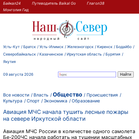
Байкал24
Путеводитель Baikal Go
Глагол38
Монголия Гид
Усть-Кут
Братск
Усть-Илимск
Железногорск
Киренск
Бодайбо
Северобайкальск
Казачинское
Иркутская область
Бурятия
Якутия
09 августа 2026
Общество
Все новости
Власть
Происшествия
Культура
Спорт
Экономика
Образование
Авиация МЧС начала тушить лесные пожары
на севере Иркутской области
Авиация МЧС России в количестве одного самолета
Бе-200ЧС начала работать на тушении масштабных