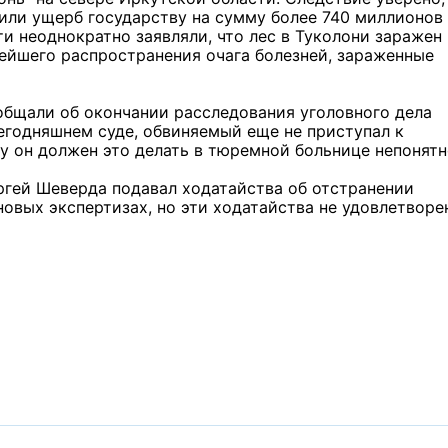
или ущерб государству на сумму более 740 миллионов
ти неоднократно заявляли, что лес в Туколони заражен
ейшего распространения очага болезней, зараженные
общали об окончании расследования уголовного дела
сегодняшнем суде, обвиняемый еще не приступал к
 он должен это делать в тюремной больнице непонятн
ргей Шеверда подавал ходатайства об отстранении
новых экспертизах, но эти ходатайства не удовлетворе