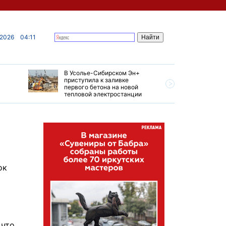
 2026
04:11
В Усолье-Сибирском Эн+
Гендирек
приступила к заливке
авиазаво
первого бетона на новой
трудовом
тепловой электростанции
привет о
ок
 что