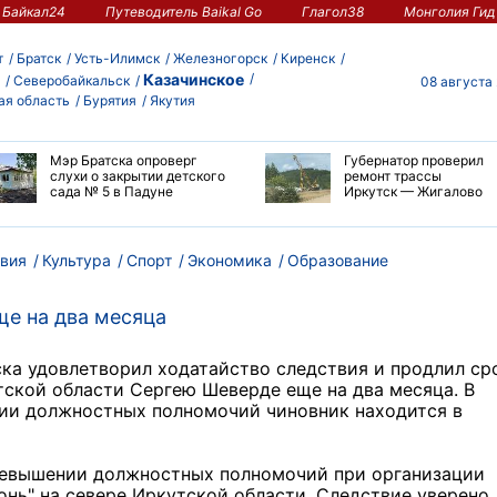
Байкал24
Путеводитель Baikal Go
Глагол38
Монголия Гид
т
Братск
Усть-Илимск
Железногорск
Киренск
Казачинское
Северобайкальск
08 августа
ая область
Бурятия
Якутия
Мэр Братска опроверг
Губернатор проверил
слухи о закрытии детского
ремонт трассы
сада № 5 в Падуне
Иркутск — Жигалово
вия
Культура
Спорт
Экономика
Образование
ще на два месяца
ска удовлетворил ходатайство следствия и продлил ср
тской области Сергею Шеверде еще на два месяца. В
ии должностных полномочий чиновник находится в
ревышении должностных полномочий при организации
онь" на севере Иркутской области. Следствие уверено,