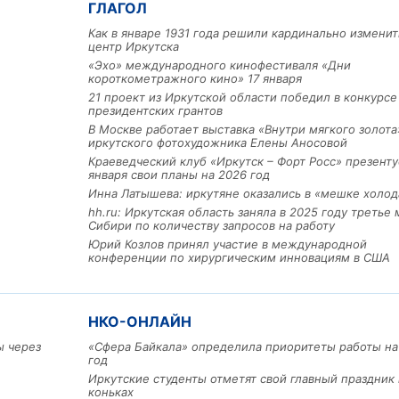
ГЛАГОЛ
Как в январе 1931 года решили кардинально изменит
центр Иркутска
«Эхо» международного кинофестиваля «Дни
короткометражного кино» 17 января
21 проект из Иркутской области победил в конкурс
президентских грантов
В Москве работает выставка «Внутри мягкого золота
иркутского фотохудожника Елены Аносовой
Льготный заём в 9 милл
Краеведческий клуб «Иркутск – Форт Росс» презенту
рублей получит
января свои планы на 2026 год
машиностроительное пр
Инна Латышева: иркутяне оказались в «мешке холод
из Иркутской области
hh.ru: Иркутская область заняла в 2025 году третье 
Сибири по количеству запросов на работу
Юрий Козлов принял участие в международной
конференции по хирургическим инновациям в США
3 фото
НКО-ОНЛАЙН
ы через
«Сфера Байкала» определила приоритеты работы на
год
Иркутские студенты отметят свой главный праздник 
коньках