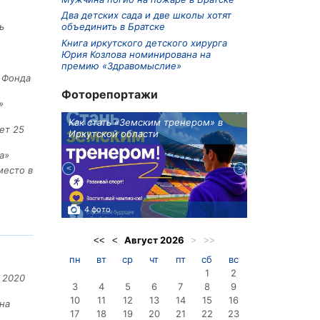
Два детских сада и две школы хотят
объединить в Братске
ь
Книга иркутского детского хирурга
Юрия Козлова номинирована на
премию «Здравомыслие»
е Фонда
Фоторепортажи
»
ионов
Как стать «Земским тренером» в
Три охотника
ет 25
Иркутской области
в Киренском 
едприятие
а»
место в
4 фото
3 фото
Август
2026
<<
<
>
>>
пн
вт
ср
чт
пт
сб
вс
1
2
 2020
3
4
5
6
7
8
9
10
11
12
13
14
15
16
на
17
18
19
20
21
22
23