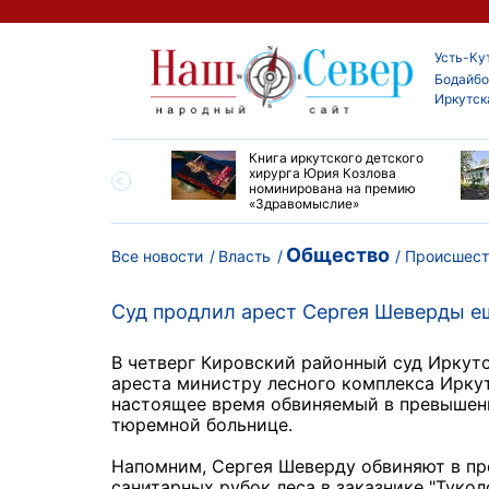
Усть-Ку
Бодайбо
Иркутск
ие забеги и взрослые
Книга иркутского детского
ы большой эстафеты
хирурга Юрия Козлова
олюса»
номинирована на премию
«Здравомыслие»
Общество
Все новости
Власть
Происшест
Суд продлил арест Сергея Шеверды е
В четверг Кировский районный суд Иркут
ареста министру лесного комплекса Ирку
настоящее время обвиняемый в превышен
тюремной больнице.
Напомним, Сергея Шеверду обвиняют в п
санитарных рубок леса в заказнике "Тукол