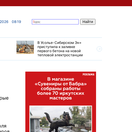
 2026
08:19
В Усолье-Сибирском Эн+
Гендирек
приступила к заливке
авиазаво
первого бетона на новой
трудовом
тепловой электростанции
привет о
орые
оля
аров