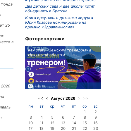
е Фонда
Два детских сада и две школы хотят
объединить в Братске
»
Книга иркутского детского хирурга
Юрия Козлова номинирована на
ет 25
премию «Здравомыслие»
а»
Фоторепортажи
место в
ионов
Как стать «Земским тренером» в
Три охотника
Иркутской области
в Киренском 
едприятие
4 фото
3 фото
 2020
на
Август
2026
<<
<
>
>>
пн
вт
ср
чт
пт
сб
вс
иваль
1
2
3
4
5
6
7
8
9
н
10
11
12
13
14
15
16
17
18
19
20
21
22
23