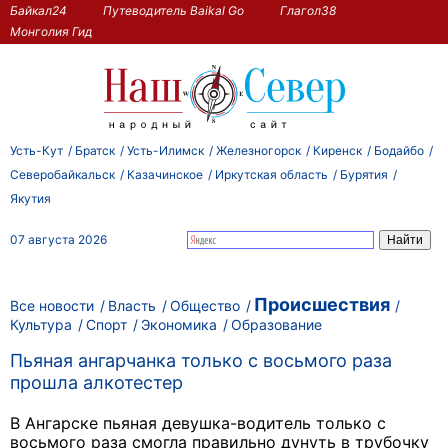
Байкал24
Путеводитель Baikal Go
Глагол38
Монголия Гид
Усть-Кут
Братск
Усть-Илимск
Железногорск
Киренск
Бодайбо
Северобайкальск
Казачинское
Иркутская область
Бурятия
Якутия
07 августа 2026
Происшествия
Все новости
Власть
Общество
Культура
Спорт
Экономика
Образование
Пьяная ангарчанка только с восьмого раза
прошла алкотестер
В Ангарске пьяная девушка-водитель только с
восьмого раза смогла правильно дунуть в трубочку