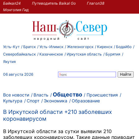
Байкал24
Путеводитель Baikal Go
Глагол38
Монголия Гид
Усть-Кут
Братск
Усть-Илимск
Железногорск
Киренск
Бодайбо
Северобайкальск
Казачинское
Иркутская область
Бурятия
Якутия
06 августа 2026
Общество
Все новости
Власть
Происшествия
Культура
Спорт
Экономика
Образование
В Иркутской области +210 заболевших
коронавирусом
В Иркутской области за сутки выявили 210
заболевших коронавирусом. Такие данные приводит