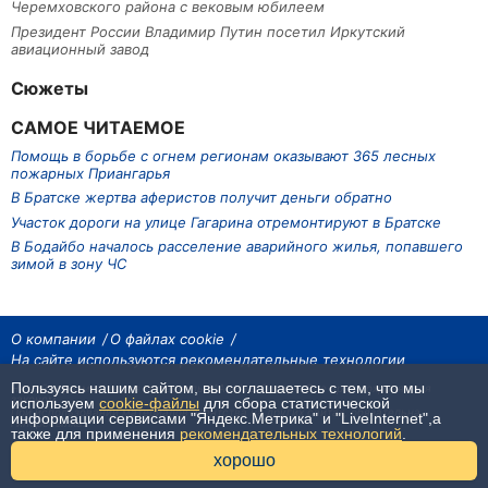
Черемховского района с вековым юбилеем
Президент России Владимир Путин посетил Иркутский
авиационный завод
Сюжеты
САМОЕ ЧИТАЕМОЕ
Помощь в борьбе с огнем регионам оказывают 365 лесных
пожарных Приангарья
В Братске жертва аферистов получит деньги обратно
Участок дороги на улице Гагарина отремонтируют в Братске
В Бодайбо началось расселение аварийного жилья, попавшего
зимой в зону ЧС
О компании
О файлах cookie
На сайте используются рекомендательные технологии
Пользуясь нашим сайтом, вы соглашаетесь с тем, что мы
На сайте размещаются материалы ИА «Наш Север». Все права охраняются
законом.
используем
cookie-файлы
для сбора статистической
При использовании материалов агентства на других сайтах, обязательна
информации сервисами "Яндекс.Метрика" и "LiveInternet",а
гиперссылка.
также для применения
рекомендательных технологий
.
16+
хорошо