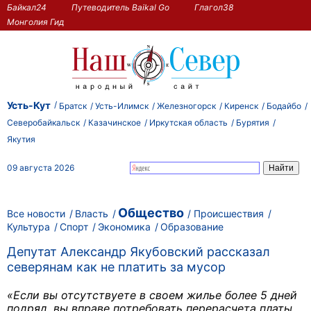
Байкал24
Путеводитель Baikal Go
Глагол38
Монголия Гид
Усть-Кут
Братск
Усть-Илимск
Железногорск
Киренск
Бодайбо
Северобайкальск
Казачинское
Иркутская область
Бурятия
Якутия
09 августа 2026
Общество
Все новости
Власть
Происшествия
Культура
Спорт
Экономика
Образование
Депутат Александр Якубовский рассказал
северянам как не платить за мусор
«Если вы отсутствуете в своем жилье более 5 дней
подряд, вы вправе потребовать перерасчета платы