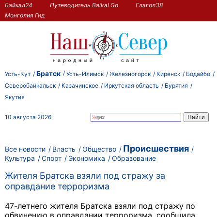
Байкал24
Путеводитель Baikal Go
Глагол38
Монголия Гид
Братск
Усть-Кут
Усть-Илимск
Железногорск
Киренск
Бодайбо
Северобайкальск
Казачинское
Иркутская область
Бурятия
Якутия
10 августа 2026
Происшествия
Все новости
Власть
Общество
Культура
Спорт
Экономика
Образование
Жителя Братска взяли под стражу за
оправдание терроризма
47-летнего жителя Братска взяли под стражу по
обвинению в оправдании терроризма, сообщила