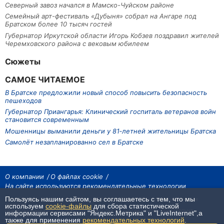
Северный завоз начался в Мамско-Чуйском районе
Семейный арт-фестиваль «Дубыня» собрал на Ангаре под
Братском более 10 тысяч гостей
Губернатор Иркутской области Игорь Кобзев поздравил жителей
Черемховского района с вековым юбилеем
Сюжеты
САМОЕ ЧИТАЕМОЕ
В Братске предложили новый способ повысить безопасность
пешеходов
Губернатор Приангарья: Клинический госпиталь ветеранов войн
становится современным
Мошенницы выманили деньги у 81‑летней жительницы Братска
Самолёт незапланированно сел в Братске
О компании
О файлах cookie
На сайте используются рекомендательные технологии
Пользуясь нашим сайтом, вы соглашаетесь с тем, что мы
На сайте размещаются материалы ИА «Наш Север». Все права охраняются
законом.
используем
cookie-файлы
для сбора статистической
При использовании материалов агентства на других сайтах, обязательна
информации сервисами "Яндекс.Метрика" и "LiveInternet",а
гиперссылка.
также для применения
рекомендательных технологий
.