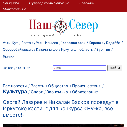
Байкал24
Путеводитель Baikal Go
Глагол38
Монголия Гид
Усть-Кут
Братск
Усть-Илимск
Железногорск
Киренск
Бодайбо
Северобайкальск
Казачинское
Иркутская область
Бурятия
Якутия
08 августа 2026
Все новости
Власть
Общество
Происшествия
Культура
Спорт
Экономика
Образование
Сергей Лазарев и Никалай Басков проведут в
Иркутске кастинг для конкурса «Ну-ка, все
вместе!»