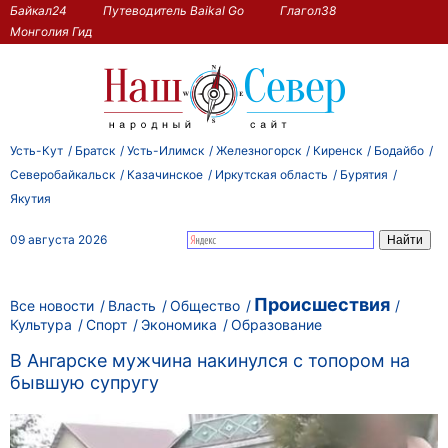
Байкал24
Путеводитель Baikal Go
Глагол38
Монголия Гид
Усть-Кут
Братск
Усть-Илимск
Железногорск
Киренск
Бодайбо
Северобайкальск
Казачинское
Иркутская область
Бурятия
Якутия
09 августа 2026
Происшествия
Все новости
Власть
Общество
Культура
Спорт
Экономика
Образование
В Ангарске мужчина накинулся с топором на
бывшую супругу