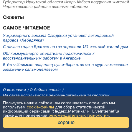
Губернатор Иркутской области Игорь Кобзев поздравил жителей
Черемховского района с вековым юбилеем
Сюжеты
САМОЕ ЧИТАЕМОЕ
У мраморного вокзала Слюдянки установят легендарный
паровоз «Лебедянка»
С начала года в Братске на газ перевели 131 частный жилой дом
Облкоммунэнерго оперативно подключилось к
восстановительным работам в Ангарске
В Усть-Илимске владелец суши-бара ответит в суде за массовое
заражение сальмонеллезом
О компании
О файлах cookie
На сайте используются рекомендательные технологии
Пользуясь нашим сайтом, вы соглашаетесь с тем, что мы
На сайте размещаются материалы ИА «Наш Север». Все права охраняются
законом.
используем
cookie-файлы
для сбора статистической
При использовании материалов агентства на других сайтах, обязательна
информации сервисами "Яндекс.Метрика" и "LiveInternet",а
гиперссылка.
также для применения
рекомендательных технологий
.
16+
хорошо