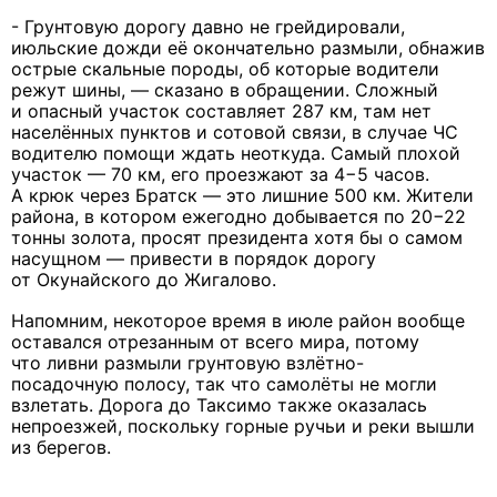
- Грунтовую дорогу давно не грейдировали,
июльские дожди её окончательно размыли, обнажив
острые скальные породы, об которые водители
режут шины, — сказано в обращении. Сложный
и опасный участок составляет 287 км, там нет
населённых пунктов и сотовой связи, в случае ЧС
водителю помощи ждать неоткуда. Самый плохой
участок — 70 км, его проезжают за 4−5 часов.
А крюк через Братск — это лишние 500 км. Жители
района, в котором ежегодно добывается по 20−22
тонны золота, просят президента хотя бы о самом
насущном — привести в порядок дорогу
от Окунайского до Жигалово.
Напомним, некоторое время в июле район вообще
оставался отрезанным от всего мира, потому
что ливни размыли грунтовую взлётно-
посадочную полосу, так что самолёты не могли
взлетать. Дорога до Таксимо также оказалась
непроезжей, поскольку горные ручьи и реки вышли
из берегов.