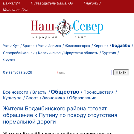
Байкал24
Путеводитель Baikal Go
Глагол38
Монголия Гид
Бодайбо
Усть-Кут
Братск
Усть-Илимск
Железногорск
Киренск
Северобайкальск
Казачинское
Иркутская область
Бурятия
Якутия
09 августа 2026
Общество
Все новости
Власть
Происшествия
Культура
Спорт
Экономика
Образование
Жители Бодайбинского района готовят
обращение к Путину по поводу отсутствия
нормальной дороги
Жители Бодайбинского района подписывают