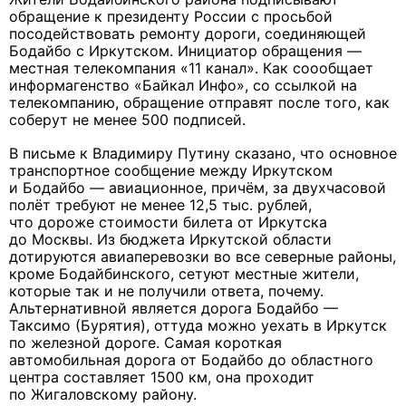
обращение к президенту России с просьбой
посодействовать ремонту дороги, соединяющей
Бодайбо с Иркутском. Инициатор обращения —
местная телекомпания «11 канал». Как соообщает
информагенство «Байкал Инфо», со ссылкой на
телекомпанию, обращение отправят после того, как
соберут не менее 500 подписей.
В письме к Владимиру Путину сказано, что основное
транспортное сообщение между Иркутском
и Бодайбо — авиационное, причём, за двухчасовой
полёт требуют не менее 12,5 тыс. рублей,
что дороже стоимости билета от Иркутска
до Москвы. Из бюджета Иркутской области
дотируются авиаперевозки во все северные районы,
кроме Бодайбинского, сетуют местные жители,
которые так и не получили ответа, почему.
Альтернативной является дорога Бодайбо —
Таксимо (Бурятия), оттуда можно уехать в Иркутск
по железной дороге. Самая короткая
автомобильная дорога от Бодайбо до областного
центра составляет 1500 км, она проходит
по Жигаловскому району.