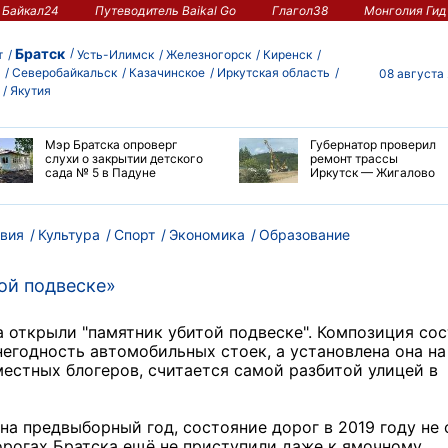
Байкал24
Путеводитель Baikal Go
Глагол38
Монголия Гид
Братск
т
Усть-Илимск
Железногорск
Киренск
Северобайкальск
Казачинское
Иркутская область
08 августа
Якутия
Мэр Братска опроверг
Губернатор проверил
слухи о закрытии детского
ремонт трассы
сада № 5 в Падуне
Иркутск — Жигалово
вия
Культура
Спорт
Экономика
Образование
ой подвеске»
 открыли "памятник убитой подвеске". Композиция со
негодность автомобильных стоек, а установлена она на
местных блогеров, считается самой разбитой улицей в
на предвыборный год, состояние дорог в 2019 году не 
дорогах Братска ещё не приступили даже к ямочному