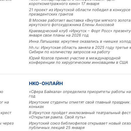
короткометражного кино» 17 января
21 проект из Иркутской области победил в конкурс
президентских грантов
В Москве работает выставка «Внутри мягкого золота
иркутского фотохудожника Елены Аносовой
Краеведческий клуб «Иркутск – Форт Росс» презенту
января свои планы на 2026 год
Инна Латышева: иркутяне оказались в «мешке холод
hh.ru: Иркутская область заняла в 2025 году третье 
Сибири по количеству запросов на работу
Льготный заём в 9 милл
Юрий Козлов принял участие в международной
рублей получит
конференции по хирургическим инновациям в США
машиностроительное пр
из Иркутской области
НКО-ОНЛАЙН
3 фото
во
«Сфера Байкала» определила приоритеты работы на
год
ог на
Иркутские студенты отметят свой главный праздник 
коньках
 крест
В Иркутске пройдет инклюзивный театральный фест
«Открытая рампа. Свой путь»
ы через
Иркутский союз библиофилов открывает новый сезо
публичных лекций 25 января