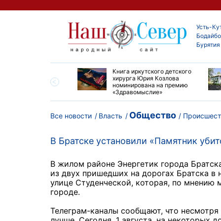
Усть-Ку
Бодайбо
Бурятия
ие забеги и взрослые
Книга иркутского детского
ы большой эстафеты
хирурга Юрия Козлова
олюса»
номинирована на премию
«Здравомыслие»
Общество
Все новости
Власть
Происшест
В Братске установили «Памятник убит
В жилом районе Энергетик города Братска
из двух пришедших на дорогах Братска в 
улице Студенческой, которая, по мнению 
городе.
Телеграм-каналы сообщают, что несмотря 
лучше. Сегодня, 1 августа, на некоторых 