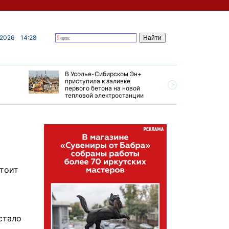
 2026
14:28
В Усолье-Сибирском Эн+
Гендирек
приступила к заливке
авиазаво
первого бетона на новой
трудовом
тепловой электростанции
привет о
стоит
стало