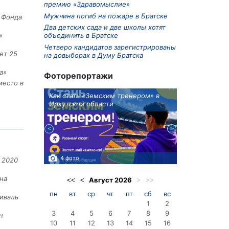
премию «Здравомыслие»
Мужчина погиб на пожаре в Братске
е Фонда
Два детских сада и две школы хотят
объединить в Братске
»
Четверо кандидатов зарегистрированы
ет 25
на довыборах в Думу Братска
а»
Фоторепортажи
место в
ионов
Как стать «Земским тренером» в
Три охотника
Иркутской области
в Киренском 
едприятие
4 фото
3 фото
 2020
на
Август
2026
<<
<
>
>>
пн
вт
ср
чт
пт
сб
вс
иваль
1
2
3
4
5
6
7
8
9
н
10
11
12
13
14
15
16