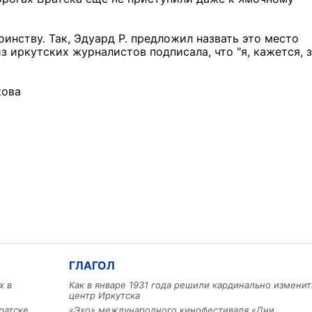
инству. Так, Эдуард Р. предложил назвать это место
з иркутских журналистов подписала, что "я, кажется, 
кова
ГЛАГОЛ
х в
Как в январе 1931 года решили кардинально изменит
центр Иркутска
ратске
«Эхо» международного кинофестиваля «Дни