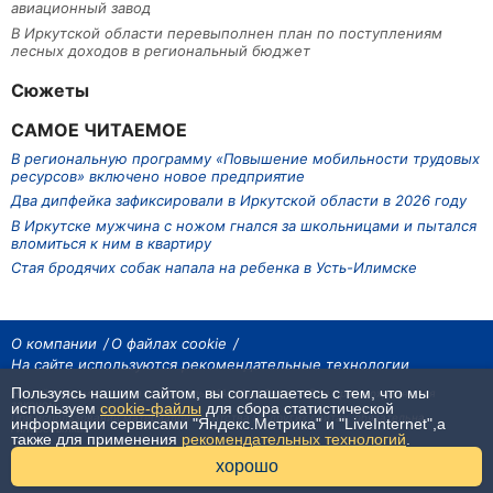
авиационный завод
В Иркутской области перевыполнен план по поступлениям
лесных доходов в региональный бюджет
Сюжеты
САМОЕ ЧИТАЕМОЕ
В региональную программу «Повышение мобильности трудовых
ресурсов» включено новое предприятие
Два дипфейка зафиксировали в Иркутской области в 2026 году
В Иркутске мужчина с ножом гнался за школьницами и пытался
вломиться к ним в квартиру
Стая бродячих собак напала на ребенка в Усть-Илимске
О компании
О файлах cookie
На сайте используются рекомендательные технологии
Пользуясь нашим сайтом, вы соглашаетесь с тем, что мы
На сайте размещаются материалы ИА «Наш Север». Все права охраняются
законом.
используем
cookie-файлы
для сбора статистической
При использовании материалов агентства на других сайтах, обязательна
информации сервисами "Яндекс.Метрика" и "LiveInternet",а
гиперссылка.
также для применения
рекомендательных технологий
.
16+
хорошо