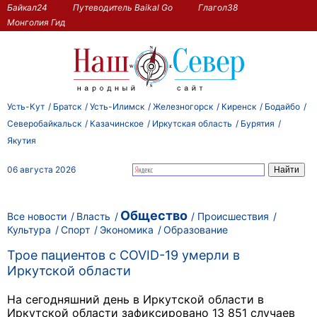
Байкал24
Путеводитель Baikal Go
Глагол38
Монголия Гид
Усть-Кут
Братск
Усть-Илимск
Железногорск
Киренск
Бодайбо
Северобайкальск
Казачинское
Иркутская область
Бурятия
Якутия
06 августа 2026
Общество
Все новости
Власть
Происшествия
Культура
Спорт
Экономика
Образование
Трое пациентов с COVID-19 умерли в
Иркутской области
На сегодняшний день в Иркутской области в
Иркутской области зафиксировано 13 851 случаев