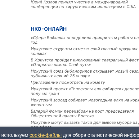
Юрий Козлов принял участие в международной
конференции по хирургическим инновациям в США
НКО-ОНЛАЙН
«Сфера Байкала» определила приоритеты работы на
год
Иркутские студенты отметят свой главный праздник 
коньках
В Иркутске пройдет инклюзивный театральный фест
«Открытая рампа. Свой путь»
Иркутский союз библиофилов открывает новый сезо
публичных лекций 25 января
Приглашение посмотреть на комету
Иркутский проект «Телескопы для сибирских дерев
получил грант
Иркутский зоосад собирает новогодние елки на кор
животным
Валерий Фомин переизбран на пост председателя
Общественной палаты Братска
Иркутяне могут вызвать такси для вывоза мусора из
или офиса
ы используем
cookie-файлы
для сбора статистической информ