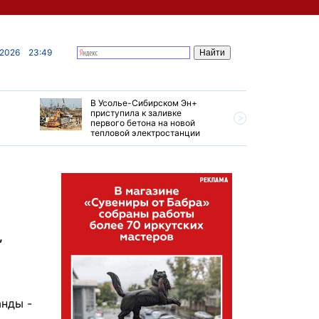
 2026
23:49
В Усолье-Сибирском Эн+
Гендирек
приступила к заливке
авиазаво
первого бетона на новой
трудовом
тепловой электростанции
привет о
,
анды -