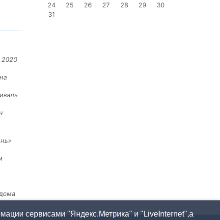
24
25
26
27
28
29
30
31
 2020
на
иваль
н
ень»
м
 дома
ации сервисами "Яндекс.Метрика" и "LiveInternet",а