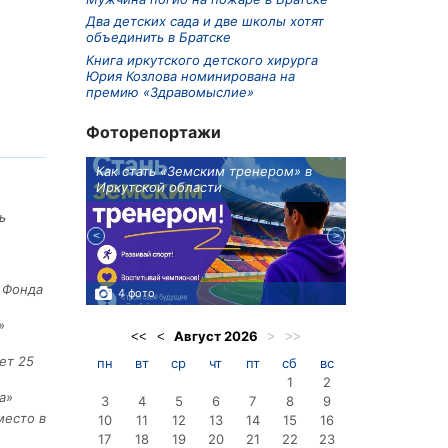
Два детских сада и две школы хотят
объединить в Братске
Книга иркутского детского хирурга
Юрия Козлова номинирована на
премию «Здравомыслие»
Фоторепортажи
ионов
Как стать «Земским тренером» в
Три охотника
Иркутской области
в Киренском 
едприятие
ь
е Фонда
4 фото
3 фото
»
Август
2026
<<
<
>
>>
ет 25
пн
вт
ср
чт
пт
сб
вс
1
2
а»
3
4
5
6
7
8
9
место в
10
11
12
13
14
15
16
17
18
19
20
21
22
23