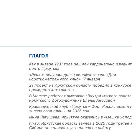
Льготный заём в 9 милл
рублей получит
ГЛАГОЛ
машиностроительное пр
Как в январе 1931 года решили кардинально изменит
из Иркутской области
центр Иркутска
«Эхо» международного кинофестиваля «Дни
короткометражного кино» 17 января
21 проект из Иркутской области победил в конкурс
3 фото
президентских грантов
В Москве работает выставка «Внутри мягкого золота
иркутского фотохудожника Елены Аносовой
Краеведческий клуб «Иркутск – Форт Росс» презенту
января свои планы на 2026 год
Инна Латышева: иркутяне оказались в «мешке холод
hh.ru: Иркутская область заняла в 2025 году третье 
Сибири по количеству запросов на работу