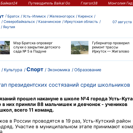
Байкал24
Путеводитель Baikal Go
Глагол38
Монголия Гид
ут
Братск
Усть-Илимск
Железногорск
Киренск
Северобайкальск
Казачинское
Иркутская область
07 августа
Якутия
Мэр Братска опроверг
Губернатор проверил
слухи о закрытии детского
ремонт трассы
сада № 5 в Падуне
Иркутск — Жигалово
Спорт
Культура
Экономика
Образование
тап президентских состязаний среди школьников
заний прошел накануне в школе №4 города Усть-Кута
е в них приняли 88 мальчишек и девчонок - учеников
школ, всего 11 команд.
ов в России проводятся в 19 раз, Усть-Кутский район
одряд. Участие в муниципальном этапе принимают ком
й.