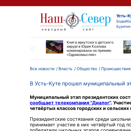
Усть-К
Бодайбо
Бурятия
ие забеги и взрослые
Книга иркутского детского
ы большой эстафеты
хирурга Юрия Козлова
олюса»
номинирована на премию
«Здравомыслие»
Все новости
Власть
Общество
Происшествия
В Усть-Куте прошел муниципальный э
Муниципальный этап президентских состя
сообщает телекомпания "Диалог"
. Участи
четвёртых классов городских и сельских 
Президентские состязания среди школьник
принимает участие в них четвёртый год п
победители школьных этапов соревновани