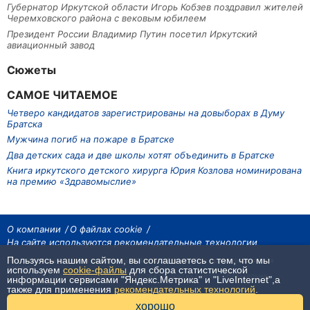
Губернатор Иркутской области Игорь Кобзев поздравил жителей
Черемховского района с вековым юбилеем
Президент России Владимир Путин посетил Иркутский
авиационный завод
Сюжеты
САМОЕ ЧИТАЕМОЕ
Четверо кандидатов зарегистрированы на довыборах в Думу
Братска
Мужчина погиб на пожаре в Братске
Два детских сада и две школы хотят объединить в Братске
Книга иркутского детского хирурга Юрия Козлова номинирована
на премию «Здравомыслие»
О компании
О файлах cookie
На сайте используются рекомендательные технологии
Пользуясь нашим сайтом, вы соглашаетесь с тем, что мы
На сайте размещаются материалы ИА «Наш Север». Все права охраняются
законом.
используем
cookie-файлы
для сбора статистической
При использовании материалов агентства на других сайтах, обязательна
информации сервисами "Яндекс.Метрика" и "LiveInternet",а
гиперссылка.
также для применения
рекомендательных технологий
.
16+
хорошо