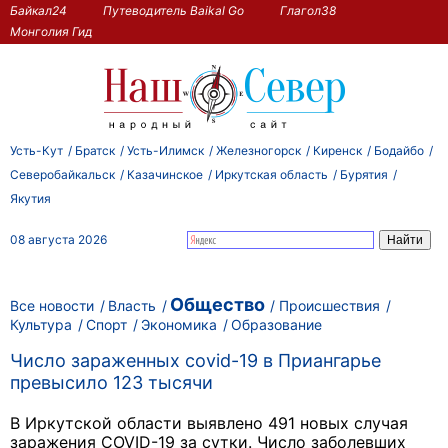
Байкал24
Путеводитель Baikal Go
Глагол38
Монголия Гид
Усть-Кут
Братск
Усть-Илимск
Железногорск
Киренск
Бодайбо
Северобайкальск
Казачинское
Иркутская область
Бурятия
Якутия
08 августа 2026
Общество
Все новости
Власть
Происшествия
Культура
Спорт
Экономика
Образование
Число зараженных covid-19 в Приангарье
превысило 123 тысячи
В Иркутской области выявлено 491 новых случая
заражения COVID-19 за сутки. Число заболевших