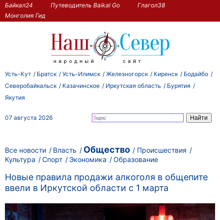
Байкал24
Путеводитель Baikal Go
Глагол38
Монголия Гид
Усть-Кут
Братск
Усть-Илимск
Железногорск
Киренск
Бодайбо
Северобайкальск
Казачинское
Иркутская область
Бурятия
Якутия
07 августа 2026
Общество
Все новости
Власть
Происшествия
Культура
Спорт
Экономика
Образование
Новые правила продажи алкоголя в общепите
ввели в Иркутской области с 1 марта