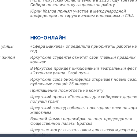
hh.ru: Иркутская область заняла в 2025 году третье 
Сибири по количеству запросов на работу
Юрий Козлов принял участие в международной
конференции по хирургическим инновациям в США
НКО-ОНЛАЙН
 улицы
«Сфера Байкала» определила приоритеты работы на
год
ый жилой
Иркутские студенты отметят свой главный праздник 
коньках
В Иркутске пройдет инклюзивный театральный фест
«Открытая рампа. Свой путь»
Иркутский союз библиофилов открывает новый сезо
публичных лекций 25 января
Приглашение посмотреть на комету
Иркутский проект «Телескопы для сибирских дерев
получил грант
Иркутский зоосад собирает новогодние елки на кор
животным
Валерий Фомин переизбран на пост председателя
Общественной палаты Братска
Иркутяне могут вызвать такси для вывоза мусора из
или офиса