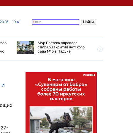
 2026
19:41
кого
Мэр Братска опроверг
Губернат
слухи о закрытии детского
ремонт т
мию
сада № 5 в Падуне
Иркутск 
ги
ующих
027-