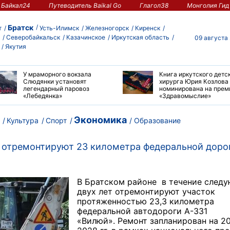
Байкал24
Путеводитель Baikal Go
Глагол38
Монголия Гид
Братск
т
Усть-Илимск
Железногорск
Киренск
Северобайкальск
Казачинское
Иркутская область
09 августа
Якутия
У мраморного вокзала
Книга иркутского детс
Слюдянки установят
хирурга Юрия Козлова
легендарный паровоз
номинирована на пре
«Лебедянка»
«Здравомыслие»
Экономика
Культура
Спорт
Образование
т отремонтируют 23 километра федеральной доро
В Братском районе в течение след
двух лет отремонтируют участок
протяженностью 23,3 километра
федеральной автодороги А-331
«Вилюй».
Ремонт запланирован на 2