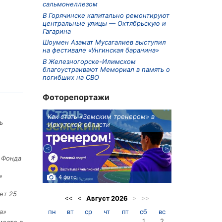
сальмонеллезом
В Горячинске капитально ремонтируют
центральные улицы — Октябрьскую и
Гагарина
Шоумен Азамат Мусагалиев выступил
на фестивале «Унгинская баранина»
В Железногорске-Илимском
благоустраивают Мемориал в память о
погибших на СВО
Фоторепортажи
ионов
Как стать «Земским тренером» в
Три охотника
ь
Иркутской области
в Киренском 
едприятие
е Фонда
»
4 фото
3 фото
ет 25
Август
2026
<<
<
>
>>
пн
вт
ср
чт
пт
сб
вс
а»
1
2