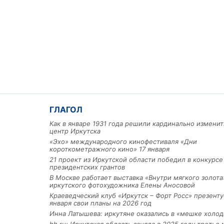
ГЛАГОЛ
Льготный заём в 9 милл
Как в январе 1931 года решили кардинально изменит
рублей получит
центр Иркутска
машиностроительное пр
из Иркутской области
«Эхо» международного кинофестиваля «Дни
короткометражного кино» 17 января
21 проект из Иркутской области победил в конкурс
президентских грантов
В Москве работает выставка «Внутри мягкого золота
3 фото
иркутского фотохудожника Елены Аносовой
Краеведческий клуб «Иркутск – Форт Росс» презенту
января свои планы на 2026 год
Инна Латышева: иркутяне оказались в «мешке холод