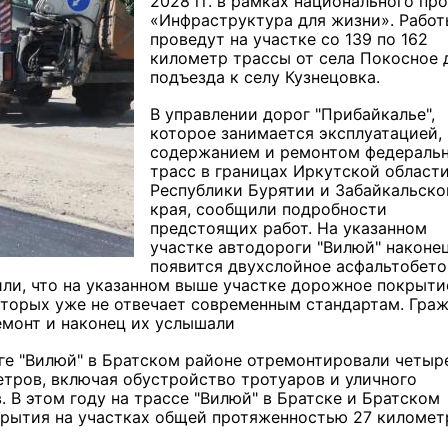
2028 гг. в рамках национального пр
«Инфраструктура для жизни».
Работ
проведут на участке со 139 по 162
километр трассы от села Покосное 
подъезда к селу Кузнецовка.
В управлении дорог "Прибайкалье",
которое занимается эксплуатацией,
содержанием и ремонтом федераль
трасс в границах Иркутской области
Республики Бурятии и Забайкальско
края, сообщили подробности
предстоящих работ. На указанном
участке автодороги "Вилюй" наконе
появится двухслойное асфальтобето
ли, что на указанном выше участке дорожное покрыти
оторых уже не отвечает современным стандартам. Гра
емонт и наконец их услышали
ге
"Вилюй"
в Братском районе отремонтировали четыр
тров, включая обустройство тротуаров и уличного
 В этом году на трассе "Вилюй" в Братске и Братском
крытия на участках общей протяженностью 27 километ