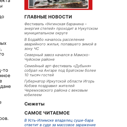
оекта
ы
до
ГЛАВНЫЕ НОВОСТИ
Фестиваль «Унгинская баранина –
энергия степей» проходит в Нукутском
муниципальном округе
В Бодайбо началось расселение
ных
аварийного жилья, попавшего зимой в
,
зону ЧС
го
Северный завоз начался в Мамско-
Чуйском районе
Семейный арт-фестиваль «Дубыня»
ц-то
собрал на Ангаре под Братском более
10 тысяч гостей
нное
е
Губернатор Иркутской области Игорь
ждане
Кобзев поздравил жителей
Черемховского района с вековым
юбилеем
е
Сюжеты
САМОЕ ЧИТАЕМОЕ
ров.
В Усть-Илимске владелец суши-бара
ответит в суде за массовое заражение