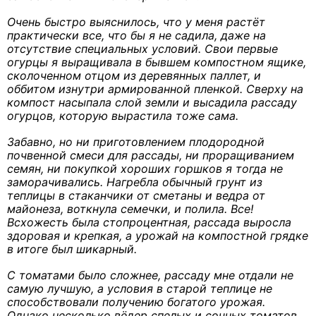
Очень быстро выяснилось, что у меня растёт
практически все, что бы я не садила, даже на
отсутствие специальных условий. Свои первые
огурцы я выращивала в бывшем компостном ящике,
сколоченном отцом из деревянных паллет, и
оббитом изнутри армированной пленкой. Сверху на
компост насыпала слой земли и высадила рассаду
огурцов, которую вырастила тоже сама.
Забавно, но ни приготовлением плодородной
почвенной смеси для рассады, ни проращиванием
семян, ни покупкой хороших горшков я тогда не
заморачивались. Нагребла обычный грунт из
теплицы в стаканчики от сметаны и ведра от
майонеза, воткнула семечки, и полила. Все!
Всхожесть была стопроцентная, рассада выросла
здоровая и крепкая, а урожай на компостной грядке
в итоге был шикарный.
С томатами было сложнее, рассаду мне отдали не
самую лучшую, а условия в старой теплице не
способствовали получению богатого урожая.
Однако несколько вёдер спелых и сочных томатов