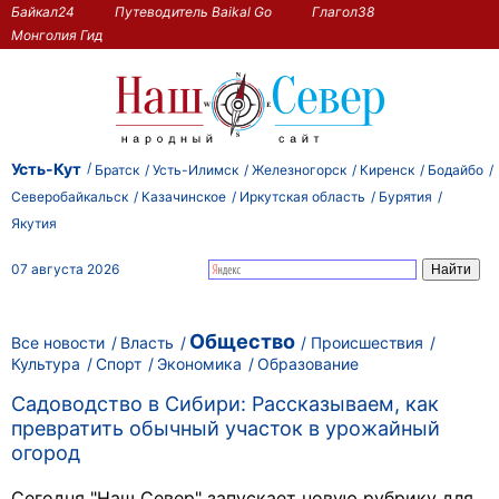
Байкал24
Путеводитель Baikal Go
Глагол38
Монголия Гид
Усть-Кут
Братск
Усть-Илимск
Железногорск
Киренск
Бодайбо
Северобайкальск
Казачинское
Иркутская область
Бурятия
Якутия
07 августа 2026
Общество
Все новости
Власть
Происшествия
Культура
Спорт
Экономика
Образование
Садоводство в Сибири: Рассказываем, как
превратить обычный участок в урожайный
огород
Сегодня "Наш Север" запускает новую рубрику для