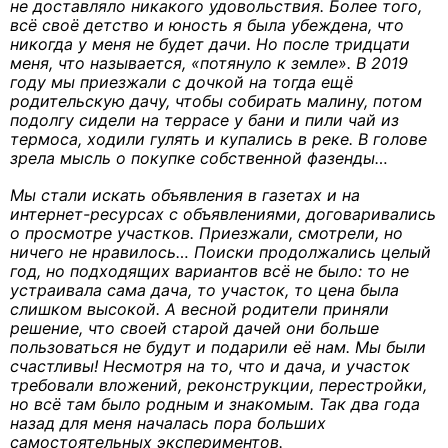
не доставляло никакого удовольствия. Более того,
всё своё детство и юность я была убеждена, что
никогда у меня не будет дачи. Но после тридцати
меня, что называется, «потянуло к земле». В 2019
году мы приезжали с дочкой на тогда ещё
родительскую дачу, чтобы собирать малину, потом
подолгу сидели на террасе у бани и пили чай из
термоса, ходили гулять и купались в реке. В голове
зрела мысль о покупке собственной фазенды…
Мы стали искать объявления в газетах и на
интернет-ресурсах с объявлениями, договаривались
о просмотре участков. Приезжали, смотрели, но
ничего не нравилось… Поиски продолжались целый
год, но подходящих вариантов всё не было: то не
устраивала сама дача, то участок, то цена была
слишком высокой. А весной родители приняли
решение, что своей старой дачей они больше
пользоваться не будут и подарили её нам. Мы были
счастливы! Несмотря на то, что и дача, и участок
требовали вложений, реконструкции, перестройки,
но всё там было родным и знакомым. Так два года
назад для меня началась пора больших
самостоятельных экспериментов.