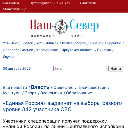
Байкал24
Путеводитель Baikal Go
Глагол38
Монголия Гид
Усть-Кут
Братск
Усть-Илимск
Железногорск
Киренск
Бодайбо
Северобайкальск
Казачинское
Иркутская область
Бурятия
Якутия
09 августа 2026
Власть
Все новости
Общество
Происшествия
Культура
Спорт
Экономика
Образование
«Единая Россия» выдвинет на выборы разного
уровня 342 участника СВО
Участники спецоперации получат поддержку
«Единой России» по линии Центрального исполкома