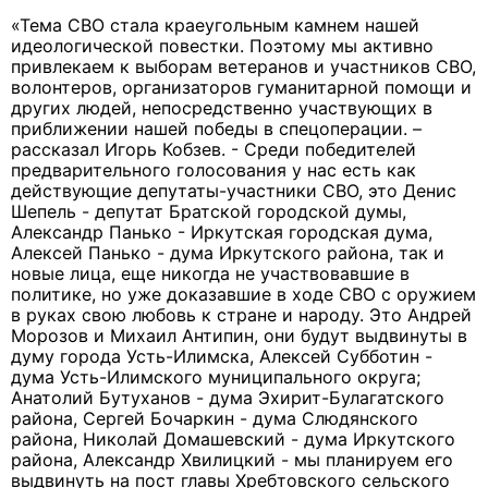
«Тема СВО стала краеугольным камнем нашей
идеологической повестки. Поэтому мы активно
привлекаем к выборам ветеранов и участников СВО,
волонтеров, организаторов гуманитарной помощи и
других людей, непосредственно участвующих в
приближении нашей победы в спецоперации. –
рассказал Игорь Кобзев. - Среди победителей
предварительного голосования у нас есть как
действующие депутаты-участники СВО, это Денис
Шепель - депутат Братской городской думы,
Александр Панько - Иркутская городская дума,
Алексей Панько - дума Иркутского района, так и
новые лица, еще никогда не участвовавшие в
политике, но уже доказавшие в ходе СВО с оружием
в руках свою любовь к стране и народу. Это Андрей
Морозов и Михаил Антипин, они будут выдвинуты в
думу города Усть-Илимска, Алексей Субботин -
дума Усть-Илимского муниципального округа;
Анатолий Бутуханов - дума Эхирит-Булагатского
района, Сергей Бочаркин - дума Слюдянского
района, Николай Домашевский - дума Иркутского
района, Александр Хвилицкий - мы планируем его
выдвинуть на пост главы Хребтовского сельского