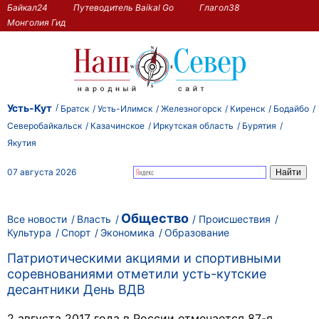
Байкал24
Путеводитель Baikal Go
Глагол38
Монголия Гид
Усть-Кут
Братск
Усть-Илимск
Железногорск
Киренск
Бодайбо
Северобайкальск
Казачинское
Иркутская область
Бурятия
Якутия
07 августа 2026
Общество
Все новости
Власть
Происшествия
Культура
Спорт
Экономика
Образование
Патриотическими акциями и спортивными
соревнованиями отметили усть-кутские
десантники День ВДВ
2 августа 2017 года в России отмечается 87-я