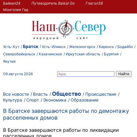
Байкал24
Путеводитель Baikal Go
Глагол38
Монголия Гид
Братск
Усть-Кут
Усть-Илимск
Железногорск
Киренск
Бодайбо
Северобайкальск
Казачинское
Иркутская область
Бурятия
Якутия
09 августа 2026
Общество
Все новости
Власть
Происшествия
Культура
Спорт
Экономика
Образование
В Братске завершаются работы по демонтажу
расселенных домов
В Братске завершаются работы по ликвидации
расселенных домов