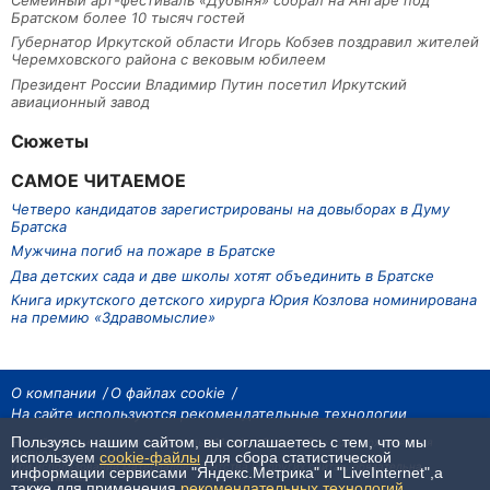
Братском более 10 тысяч гостей
Губернатор Иркутской области Игорь Кобзев поздравил жителей
Черемховского района с вековым юбилеем
Президент России Владимир Путин посетил Иркутский
авиационный завод
Сюжеты
САМОЕ ЧИТАЕМОЕ
Четверо кандидатов зарегистрированы на довыборах в Думу
Братска
Мужчина погиб на пожаре в Братске
Два детских сада и две школы хотят объединить в Братске
Книга иркутского детского хирурга Юрия Козлова номинирована
на премию «Здравомыслие»
О компании
О файлах cookie
На сайте используются рекомендательные технологии
Пользуясь нашим сайтом, вы соглашаетесь с тем, что мы
На сайте размещаются материалы ИА «Наш Север». Все права охраняются
законом.
используем
cookie-файлы
для сбора статистической
При использовании материалов агентства на других сайтах, обязательна
информации сервисами "Яндекс.Метрика" и "LiveInternet",а
гиперссылка.
также для применения
рекомендательных технологий
.