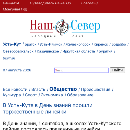
Байкал24
Путеводитель Baikal Go
Глагол38
Монголия Гид
Усть-Кут
Братск
Усть-Илимск
Железногорск
Киренск
Бодайбо
Северобайкальск
Казачинское
Иркутская область
Бурятия
Якутия
07 августа 2026
Общество
Все новости
Власть
Происшествия
Культура
Спорт
Экономика
Образование
В Усть-Куте в День знаний прошли
торжественные линейки
В День знаний, 1 сентября, в школах Усть-Кутского
района состоялись праздничные линейки.