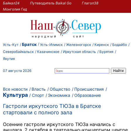
Байкал24
Путеводитель Baikal Go
Глагол38
Монголия Гид
Братск
Усть-Кут
Усть-Илимск
Железногорск
Киренск
Бодайбо
Северобайкальск
Казачинское
Иркутская область
Бурятия
Якутия
07 августа 2026
Все новости
Власть
Общество
Происшествия
Культура
Спорт
Экономика
Образование
Гастроли иркутского ТЮЗа в Братске
стартовали с полного зала
Осенние гастроли иркутского ТЮЗа начались с
аншлага. 2 октября в театрально-концертном центре