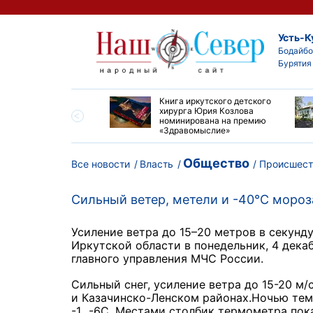
Усть-К
Бодайбо
Бурятия
ие забеги и взрослые
Книга иркутского детского
ы большой эстафеты
хирурга Юрия Козлова
олюса»
номинирована на премию
«Здравомыслие»
Общество
Все новости
Власть
Происшест
Сильный ветер, метели и -40°С мороз
Усиление ветра до 15–20 метров в секунд
Иркутской области в понедельник, 4 дека
главного управления МЧС России.
Сильный снег, усиление ветра до 15-20 м
и Казачинско-Ленском районах.Ночью темп
-1...-6С. Местами столбик термометра пок