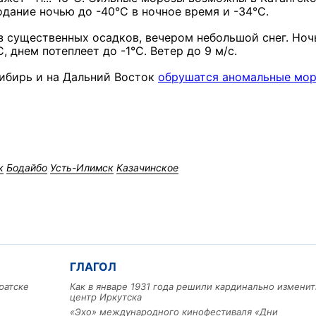
дание ночью до -40°С в ночное время и -34°С.
з существенных осадков, вечером небольшой снег. Но
С, днем потеплеет до -1°С. Ветер до 9 м/с.
Сибирь и на Дальний Восток
обрушатся аномальные мо
к
Бодайбо
Усть-Илимск
Казачинское
ГЛАГОЛ
ратске
Как в январе 1931 года решили кардинально изменит
центр Иркутска
«Эхо» международного кинофестиваля «Дни