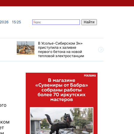
 2026
15:25
В Усолье-Сибирском Эн+
Гендирек
приступила к заливке
авиазаво
первого бетона на новой
трудовом
тепловой электростанции
привет о
ого
ском
ет
ом