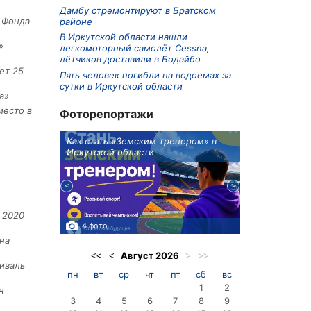
Дамбу отремонтируют в Братском
е Фонда
районе
В Иркутской области нашли
»
легкомоторный самолёт Cessna,
лётчиков доставили в Бодайбо
ет 25
Пять человек погибли на водоемах за
сутки в Иркутской области
а»
место в
Фоторепортажи
ионов
Как стать «Земским тренером» в
Три охотника
Иркутской области
в Киренском 
едприятие
 2020
4 фото
3 фото
на
Август
2026
<<
<
>
>>
иваль
пн
вт
ср
чт
пт
сб
вс
1
2
н
3
4
5
6
7
8
9