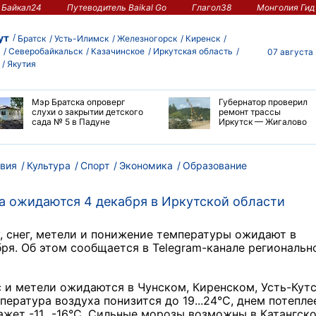
Байкал24
Путеводитель Baikal Go
Глагол38
Монголия Гид
ут
Братск
Усть-Илимск
Железногорск
Киренск
Северобайкальск
Казачинское
Иркутская область
07 августа
Якутия
Мэр Братска опроверг
Губернатор проверил
слухи о закрытии детского
ремонт трассы
сада № 5 в Падуне
Иркутск — Жигалово
вия
Культура
Спорт
Экономика
Образование
а ожидаются 4 декабря в Иркутской области
у, снег, метели и понижение температуры ожидают в
бря. Об этом сообщается в Telegram-канале региональн
/с и метели ожидаются в Чунском, Киренском, Усть-Кут
ература воздуха понизится до 19...24°С, днем потепле
ажет -11...-16°С. Сильные морозы возможны в Катангск