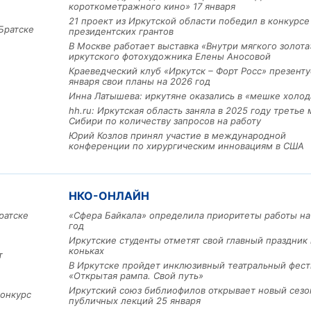
короткометражного кино» 17 января
21 проект из Иркутской области победил в конкурс
Братске
президентских грантов
В Москве работает выставка «Внутри мягкого золота
иркутского фотохудожника Елены Аносовой
Краеведческий клуб «Иркутск – Форт Росс» презенту
января свои планы на 2026 год
Инна Латышева: иркутяне оказались в «мешке холод
hh.ru: Иркутская область заняла в 2025 году третье 
Сибири по количеству запросов на работу
Юрий Козлов принял участие в международной
Льготный заём в 9 милл
конференции по хирургическим инновациям в США
рублей получит
машиностроительное пр
из Иркутской области
НКО-ОНЛАЙН
ратске
«Сфера Байкала» определила приоритеты работы на
год
3 фото
Иркутские студенты отметят свой главный праздник 
коньках
т
В Иркутске пройдет инклюзивный театральный фест
«Открытая рампа. Свой путь»
Иркутский союз библиофилов открывает новый сезо
конкурс
публичных лекций 25 января