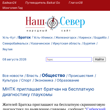
Байкал24
Путеводитель Baikal Go
Глагол38
Монголия Гид
Братск
Усть-Кут
Усть-Илимск
Железногорск
Киренск
Бодайбо
Северобайкальск
Казачинское
Иркутская область
Бурятия
Якутия
08 августа 2026
Общество
Все новости
Власть
Происшествия
Культура
Спорт
Экономика
Образование
МНТК приглашает братчан на бесплатную
диагностику глаукомы
Жителей Братска приглашают на бесплатную скрининговую
диагностику по выявлению глаукомы, сообщает "
Сибирский