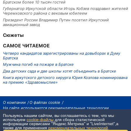
Братском более 10 тысяч гостей
Губернатор Иркутской области Игорь Кобзев поздравил жителей
Черемховского района с вековым юбилеем
Президент России Владимир Путин посетил Иркутский
авиационный завод
Сюжеты
САМОЕ ЧИТАЕМОЕ
Четверо кандидатов зарегистрированы на довыборах в Думу
Братска
Мужчина погиб на пожаре в Братске
Два детских сада и две школы хотят объединить в Братске
Книга иркутского детского хирурга Юрия Козлова номинирована
на премию «Здравомыслие»
О компании
О файлах cookie
На сайте используются рекомендательные технологии
Пользуясь нашим сайтом, вы соглашаетесь с тем, что мы
На сайте размещаются материалы ИА «Наш Север». Все права охраняются
законом.
используем
cookie-файлы
для сбора статистической
При использовании материалов агентства на других сайтах, обязательна
информации сервисами "Яндекс.Метрика" и "LiveInternet",а
гиперссылка.
также для применения
рекомендательных технологий
.