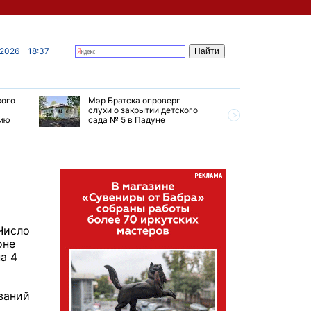
 2026
18:37
кого
Мэр Братска опроверг
Губернат
слухи о закрытии детского
ремонт т
мию
сада № 5 в Падуне
Иркутск 
Число
оне
а 4
ваний