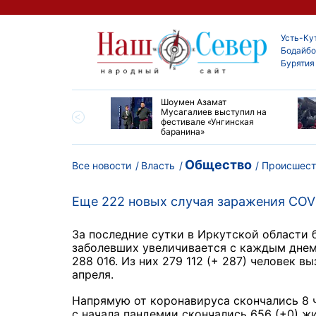
Усть-Ку
Бодайбо
Бурятия
ские детские хирурги
Шоумен Азамат
ердили свой высокий
Мусагалиев выступил на
нь на конгрессе в
фестивале «Унгинская
баранина»
Общество
Все новости
Власть
Происшест
Еще 222 новых случая заражения COVI
За последние сутки в Иркутской области 
заболевших увеличивается с каждым днем,
288 016. Из них 279 112 (+ 287) человек 
апреля.
Напрямую от коронавируса скончались 8 ч
с начала пандемии скончались 656 (+0) жи