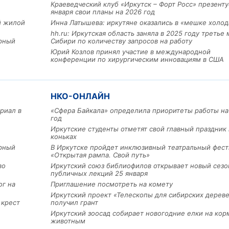
Краеведческий клуб «Иркутск – Форт Росс» презенту
января свои планы на 2026 год
ый жилой
Инна Латышева: иркутяне оказались в «мешке холод
hh.ru: Иркутская область заняла в 2025 году третье 
арный
Сибири по количеству запросов на работу
Юрий Козлов принял участие в международной
конференции по хирургическим инновациям в США
НКО-ОНЛАЙН
риал в
«Сфера Байкала» определила приоритеты работы на
год
Льготный заём в 9 милл
рублей получит
Иркутские студенты отметят свой главный праздник 
машиностроительное пр
коньках
из Иркутской области
арный
В Иркутске пройдет инклюзивный театральный фест
«Открытая рампа. Свой путь»
во
Иркутский союз библиофилов открывает новый сезо
публичных лекций 25 января
3 фото
ог на
Приглашение посмотреть на комету
Иркутский проект «Телескопы для сибирских дерев
 крест
получил грант
Иркутский зоосад собирает новогодние елки на кор
животным