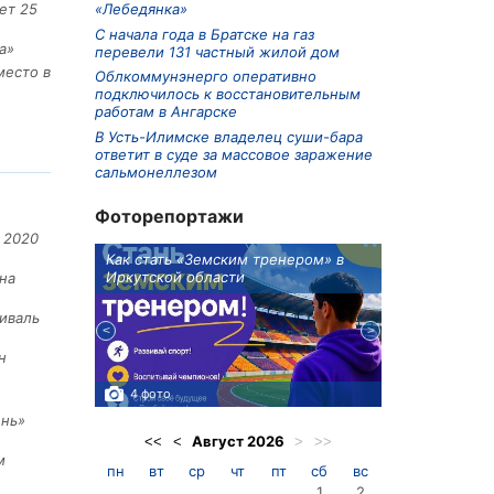
«Лебедянка»
ет 25
С начала года в Братске на газ
а»
перевели 131 частный жилой дом
место в
Облкоммунэнерго оперативно
подключилось к восстановительным
работам в Ангарске
В Усть-Илимске владелец суши-бара
ответит в суде за массовое заражение
сальмонеллезом
Фоторепортажи
 2020
ионов
Как стать «Земским тренером» в
Три охотника
Иркутской области
в Киренском 
на
едприятие
иваль
н
4 фото
3 фото
ень»
Август
2026
<<
<
>
>>
м
пн
вт
ср
чт
пт
сб
вс
1
2