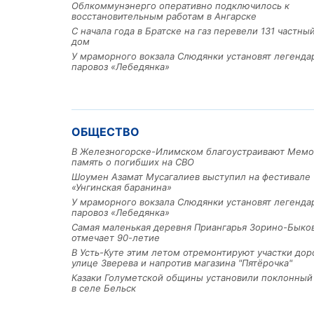
Облкоммунэнерго оперативно подключилось к
восстановительным работам в Ангарске
С начала года в Братске на газ перевели 131 частн
дом
У мраморного вокзала Слюдянки установят легенд
паровоз «Лебедянка»
ОБЩЕСТВО
В Железногорске-Илимском благоустраивают Мемо
память о погибших на СВО
Шоумен Азамат Мусагалиев выступил на фестивале
«Унгинская баранина»
У мраморного вокзала Слюдянки установят легенд
паровоз «Лебедянка»
Самая маленькая деревня Приангарья Зорино-Быко
отмечает 90-летие
В Усть-Куте этим летом отремонтируют участки дор
улице Зверева и напротив магазина "Пятёрочка"
Казаки Голуметской общины установили поклонный
в селе Бельск