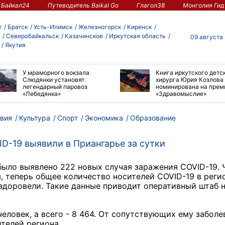
Байкал24
Путеводитель Baikal Go
Глагол38
Монголия Гид
т
Братск
Усть-Илимск
Железногорск
Киренск
Северобайкальск
Казачинское
Иркутская область
09 августа
Якутия
У мраморного вокзала
Книга иркутского детс
Слюдянки установят
хирурга Юрия Козлова
легендарный паровоз
номинирована на пре
«Лебедянка»
«Здравомыслие»
вия
Культура
Спорт
Экономика
Образование
D-19 выявили в Приангарье за сутки
было выявлено 222 новых случая заражения COVID-19. 
 теперь общее количество носителей СOVID-19 в реги
выздоровели. Такие данные приводит оперативный штаб н
еловек, а всего - 8 464. От сопутствующих ему заболе
телей региона.