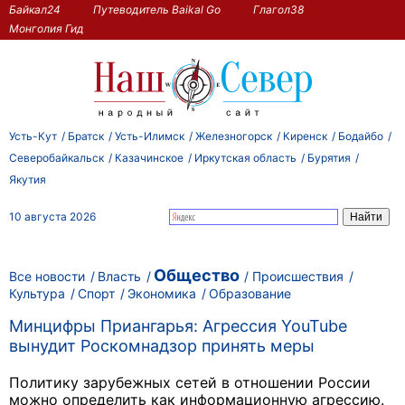
Байкал24
Путеводитель Baikal Go
Глагол38
Монголия Гид
Усть-Кут
Братск
Усть-Илимск
Железногорск
Киренск
Бодайбо
Северобайкальск
Казачинское
Иркутская область
Бурятия
Якутия
10 августа 2026
Общество
Все новости
Власть
Происшествия
Культура
Спорт
Экономика
Образование
Минцифры Приангарья: Агрессия YouTube
вынудит Роскомнадзор принять меры
Политику зарубежных сетей в отношении России
можно определить как информационную агрессию.