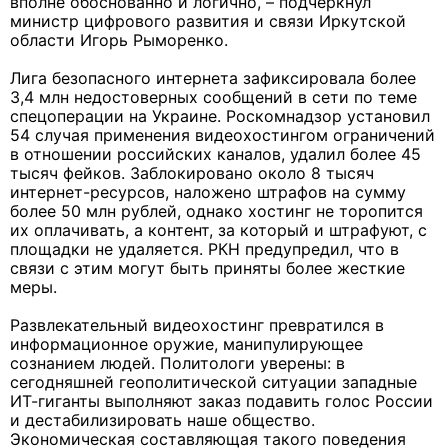
вполне обоснованно и логично, – подчеркнул
министр цифрового развития и связи Иркутской
области Игорь Рыморенко.
Лига безопасного интернета зафиксировала более
3,4 млн недостоверных сообщений в сети по теме
спецоперации на Украине. Роскомнадзор установил
54 случая применения видеохостингом ограничений
в отношении российских каналов, удалил более 45
тысяч фейков. Заблокировано около 8 тысяч
интернет-ресурсов, наложено штрафов на сумму
более 50 млн рублей, однако хостинг не торопится
их оплачивать, а контент, за который и штрафуют, с
площадки не удаляется. РКН предупредил, что в
связи с этим могут быть приняты более жесткие
меры.
Развлекательный видеохостинг превратился в
информационное оружие, манипулирующее
сознанием людей. Политологи уверены: в
сегодняшней геополитической ситуации западные
ИТ-гиганты выполняют заказ подавить голос России
и дестабилизировать наше общество.
Экономическая составляющая такого поведения