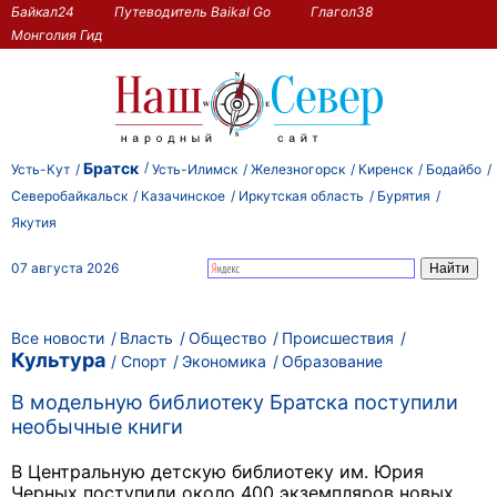
Байкал24
Путеводитель Baikal Go
Глагол38
Монголия Гид
Братск
Усть-Кут
Усть-Илимск
Железногорск
Киренск
Бодайбо
Северобайкальск
Казачинское
Иркутская область
Бурятия
Якутия
07 августа 2026
Все новости
Власть
Общество
Происшествия
Культура
Спорт
Экономика
Образование
В модельную библиотеку Братска поступили
необычные книги
В Центральную детскую библиотеку им. Юрия
Черных поступили около 400 экземпляров новых