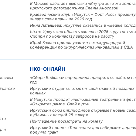
В Москве работает выставка «Внутри мягкого золота
иркутского фотохудожника Елены Аносовой
Краеведческий клуб «Иркутск – Форт Росс» презенту
января свои планы на 2026 год
Инна Латышева: иркутяне оказались в «мешке холод
hh.ru: Иркутская область заняла в 2025 году третье 
Сибири по количеству запросов на работу
Юрий Козлов принял участие в международной
конференции по хирургическим инновациям в США
Льготный заём в 9 милл
рублей получит
машиностроительное пр
из Иркутской области
НКО-ОНЛАЙН
лесных
«Сфера Байкала» определила приоритеты работы на
год
Братске
Иркутские студенты отметят свой главный праздник 
3 фото
коньках
В Иркутске пройдет инклюзивный театральный фест
«Открытая рампа. Свой путь»
Иркутский союз библиофилов открывает новый сезо
публичных лекций 25 января
ета
Приглашение посмотреть на комету
Иркутский проект «Телескопы для сибирских дерев
для
получил грант