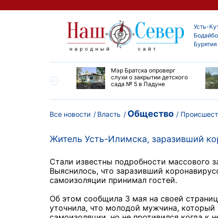
Усть-Ку
Бодайбо
Бурятия
утской области
Мэр Братска опроверг
ают дороги до
слухи о закрытии детского
ска
сада № 5 в Падуне
Общество
Все новости
Власть
Происшест
Житель Усть-Илимска, заразивший ко
Стали известны подробности массового з
Выяснилось, что заразивший коронавирус
самоизоляции принимал гостей.
Об этом сообщила 3 мая на своей страниц
уточнила, что молодой мужчина, который
самоизоляции, но не противился когда к 