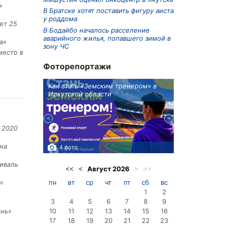
»
В Братске хотят поставить фигуру аиста
у роддома
ет 25
В Бодайбо началось расселение
аварийного жилья, попавшего зимой в
а»
зону ЧС
место в
Фоторепортажи
ионов
Как стать «Земским тренером» в
Три охотника
Иркутской области
в Киренском 
едприятие
 2020
на
4 фото
3 фото
иваль
Август
2026
<<
<
>
>>
пн
вт
ср
чт
пт
сб
вс
н
1
2
3
4
5
6
7
8
9
10
11
12
13
14
15
16
ень»
17
18
19
20
21
22
23