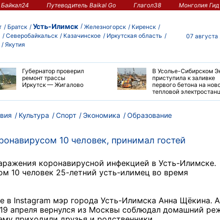
Байкал24
Путеводитель Baikal Go
Глагол38
Монголия Гид
Усть-Илимск
т
Братск
Железногорск
Киренск
Северобайкальск
Казачинское
Иркутская область
07 августа
Якутия
Губернатор проверил
В Усолье-Сибирском Э
ремонт трассы
приступила к заливке
Иркутск — Жигалово
первого бетона на нов
тепловой электростан
вия
Культура
Спорт
Экономика
Образование
ронавирусом 10 человек, принимал гостей
аражения коронавирусной инфекцией в Усть-Илимске.
ом 10 человек 25-летний усть-илимец во время
е в Instagram мэр города Усть-Илимска Анна Щёкина. 
 19 апреля вернулся из Москвы соблюдал домашний ре
нему приходили друзья и родственники.