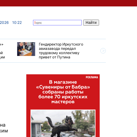
 2026
10:22
н+
Гендиректор Иркутского
Иркутски
авиазавода передал
подтверд
ой
трудовому коллективу
уровень 
ции
привет от Путина
США
Ана
жим