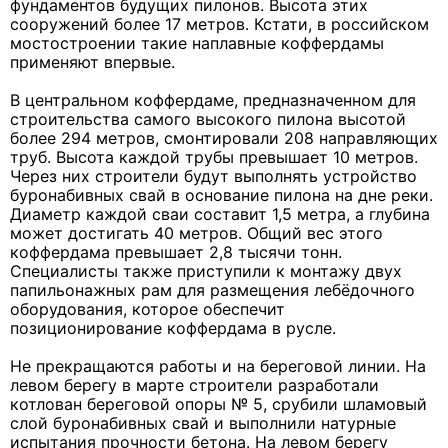
фундаментов будущих пилонов. Высота этих
сооружений более 17 метров. Кстати, в российском
мостостроении такие наплавные коффердамы
применяют впервые.
В центральном коффердаме, предназначенном для
строительства самого высокого пилона высотой
более 294 метров, смонтировали 208 направляющих
труб. Высота каждой трубы превышает 10 метров.
Через них строители будут выполнять устройство
буронабивных свай в основание пилона на дне реки.
Диаметр каждой сваи составит 1,5 метра, а глубина
может достигать 40 метров. Общий вес этого
коффердама превышает 2,8 тысячи тонн.
Специалисты также приступили к монтажу двух
папильонажных рам для размещения лебёдочного
оборудования, которое обеспечит
позиционирование коффердама в русле.
Не прекращаются работы и на береговой линии. На
левом берегу в марте строители разработали
котлован береговой опоры № 5, срубили шламовый
слой буронабивных свай и выполнили натурные
испытания прочности бетона. На левом берегу