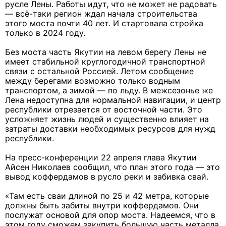
русле Лены. Работы идут, что не может не радовать
— всё-таки регион ждал начала строительства
этого моста почти 40 лет. И стартовала стройка
только в 2024 году.
Без моста часть Якутии на левом берегу Лены не
имеет стабильной круглогодичной транспортной
связи с остальной Россией. Летом сообщение
между берегами возможно только водным
транспортом, а зимой — по льду. В межсезонье же
Лена недоступна для нормальной навигации, и центр
республики отрезается от восточной части. Это
усложняет жизнь людей и существенно влияет на
затраты доставки необходимых ресурсов для нужд
республики.
На пресс-конференции 22 апреля глава Якутии
Айсен Николаев сообщил, что план этого года — это
вывод коффердамов в русло реки и забивка свай.
«Там есть сваи длиной по 25 и 42 метра, которые
должны быть забиты внутри коффердамов. Они
послужат основой для опор моста. Надеемся, что в
этом году сможем закупить большую часть металла