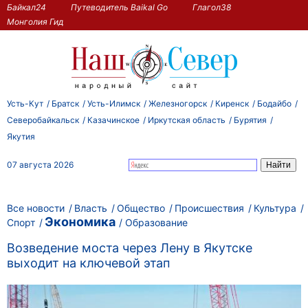
Байкал24
Путеводитель Baikal Go
Глагол38
Монголия Гид
Усть-Кут
Братск
Усть-Илимск
Железногорск
Киренск
Бодайбо
Северобайкальск
Казачинское
Иркутская область
Бурятия
Якутия
07 августа 2026
Все новости
Власть
Общество
Происшествия
Культура
Экономика
Спорт
Образование
Возведение моста через Лену в Якутске
выходит на ключевой этап