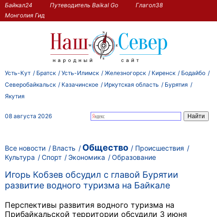
Байкал24
Путеводитель Baikal Go
Глагол38
Монголия Гид
Усть-Кут
Братск
Усть-Илимск
Железногорск
Киренск
Бодайбо
Северобайкальск
Казачинское
Иркутская область
Бурятия
Якутия
08 августа 2026
Общество
Все новости
Власть
Происшествия
Культура
Спорт
Экономика
Образование
Игорь Кобзев обсудил с главой Бурятии
развитие водного туризма на Байкале
Перспективы развития водного туризма на
Прибайкальской территории обсудили 3 июня