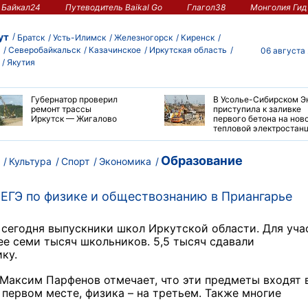
Байкал24
Путеводитель Baikal Go
Глагол38
Монголия Гид
ут
Братск
Усть-Илимск
Железногорск
Киренск
Северобайкальск
Казачинское
Иркутская область
06 августа
Якутия
Губернатор проверил
В Усолье-Сибирском Э
ремонт трассы
приступила к заливке
Иркутск — Жигалово
первого бетона на нов
тепловой электростан
Образование
Культура
Спорт
Экономика
ЕГЭ по физике и обществознанию в Приангарье
 сегодня выпускники школ Иркутской области. Для уча
ее семи тысяч школьников. 5,5 тысяч сдавали
ку.
Максим Парфенов отмечает, что эти предметы входят 
первом месте, физика – на третьем. Также многие