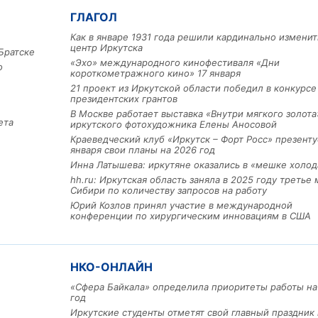
ГЛАГОЛ
Как в январе 1931 года решили кардинально изменит
центр Иркутска
Братске
«Эхо» международного кинофестиваля «Дни
о
короткометражного кино» 17 января
21 проект из Иркутской области победил в конкурс
президентских грантов
В Москве работает выставка «Внутри мягкого золота
ета
иркутского фотохудожника Елены Аносовой
Краеведческий клуб «Иркутск – Форт Росс» презенту
Льготный заём в 9 милл
января свои планы на 2026 год
рублей получит
Инна Латышева: иркутяне оказались в «мешке холод
машиностроительное пр
из Иркутской области
hh.ru: Иркутская область заняла в 2025 году третье 
Сибири по количеству запросов на работу
Юрий Козлов принял участие в международной
конференции по хирургическим инновациям в США
3 фото
НКО-ОНЛАЙН
«Сфера Байкала» определила приоритеты работы на
год
Иркутские студенты отметят свой главный праздник 