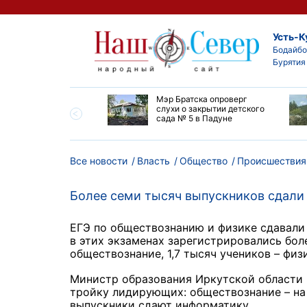
Усть-К
Бодайбо
Бурятия
утской области
Мэр Братска опроверг
ают дороги до
слухи о закрытии детского
ска
сада № 5 в Падуне
Все новости
Власть
Общество
Происшествия
Более семи тысяч выпускников сдали 
ЕГЭ по обществознанию и физике сдавали
в этих экзаменах зарегистрировались бол
обществознание, 1,7 тысяч учеников – физи
Министр образования Иркутской области 
тройку лидирующих: обществознание – на 
выпускники сдают информатику.