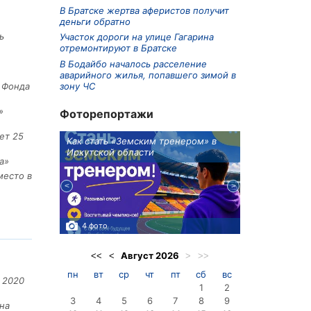
В Братске жертва аферистов получит
деньги обратно
ь
Участок дороги на улице Гагарина
отремонтируют в Братске
В Бодайбо началось расселение
аварийного жилья, попавшего зимой в
зону ЧС
е Фонда
»
Фоторепортажи
ет 25
ионов
Как стать «Земским тренером» в
Три охотника
Иркутской области
в Киренском 
а»
едприятие
место в
4 фото
3 фото
Август
2026
<<
<
>
>>
пн
вт
ср
чт
пт
сб
вс
 2020
1
2
3
4
5
6
7
8
9
на