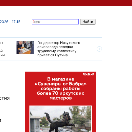
 2026
17:15
н+
Гендиректор Иркутского
Иркутски
авиазавода передал
подтверд
ой
трудовому коллективу
уровень 
ции
привет от Путина
США
стия
в