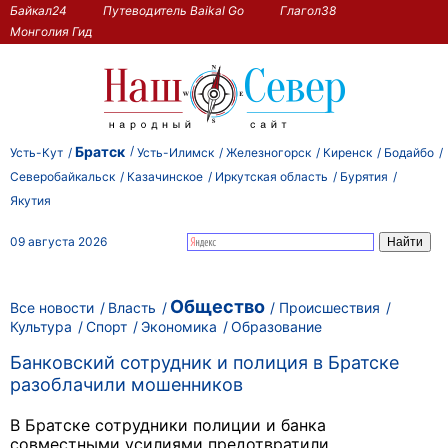
Байкал24
Путеводитель Baikal Go
Глагол38
Монголия Гид
Братск
Усть-Кут
Усть-Илимск
Железногорск
Киренск
Бодайбо
Северобайкальск
Казачинское
Иркутская область
Бурятия
Якутия
09 августа 2026
Общество
Все новости
Власть
Происшествия
Культура
Спорт
Экономика
Образование
Банковский сотрудник и полиция в Братске
разоблачили мошенников
В Братске сотрудники полиции и банка
совместными усилиями предотвратили