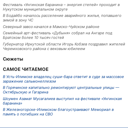
Фестиваль «Унгинская баранина – энергия степей» проходит в
Нукутском муниципальном округе
В Бодайбо началось расселение аварийного жилья, попавшего
зимой в зону ЧС
Северный завоз начался в Мамско-Чуйском районе
Семейный арт-фестиваль «Дубыня» собрал на Ангаре под
Братском более 10 тысяч гостей
Губернатор Иркутской области Игорь Кобзев поздравил жителей
Черемховского района с вековым юбилеем
Сюжеты
САМОЕ ЧИТАЕМОЕ
В Усть-Илимске владелец суши-бара ответит в суде за массовое
заражение сальмонеллезом
В Горячинске капитально ремонтируют центральные улицы —
Октябрьскую и Гагарина
Шоумен Азамат Мусагалиев выступил на фестивале «Унгинская
баранина»
В Железногорске-Илимском благоустраивают Мемориал в
память о погибших на СВО