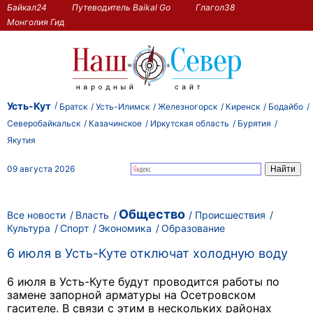
Байкал24
Путеводитель Baikal Go
Глагол38
Монголия Гид
Усть-Кут
Братск
Усть-Илимск
Железногорск
Киренск
Бодайбо
Северобайкальск
Казачинское
Иркутская область
Бурятия
Якутия
09 августа 2026
Общество
Все новости
Власть
Происшествия
Культура
Спорт
Экономика
Образование
6 июля в Усть-Куте отключат холодную воду
6 июля в Усть-Куте будут проводится работы по
замене запорной арматуры на Осетровском
гасителе. В связи с этим в нескольких районах