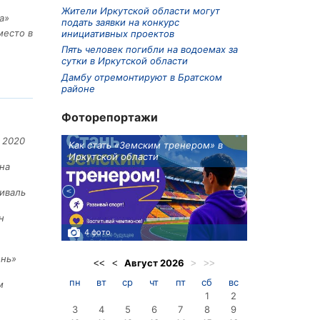
Жители Иркутской области могут
а»
подать заявки на конкурс
место в
инициативных проектов
Пять человек погибли на водоемах за
сутки в Иркутской области
Дамбу отремонтируют в Братском
районе
Фоторепортажи
 2020
ионов
Как стать «Земским тренером» в
Три охотника
Иркутской области
в Киренском 
на
едприятие
иваль
н
4 фото
3 фото
ень»
Август
2026
<<
<
>
>>
пн
вт
ср
чт
пт
сб
вс
м
1
2
3
4
5
6
7
8
9