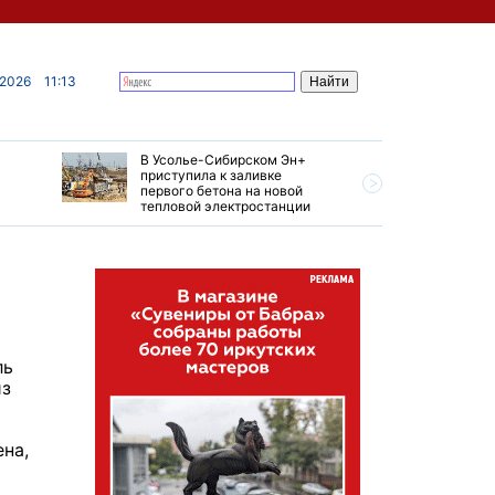
 2026
11:13
В Усолье-Сибирском Эн+
Гендирек
приступила к заливке
авиазаво
первого бетона на новой
трудовом
тепловой электростанции
привет о
ль
из
на,