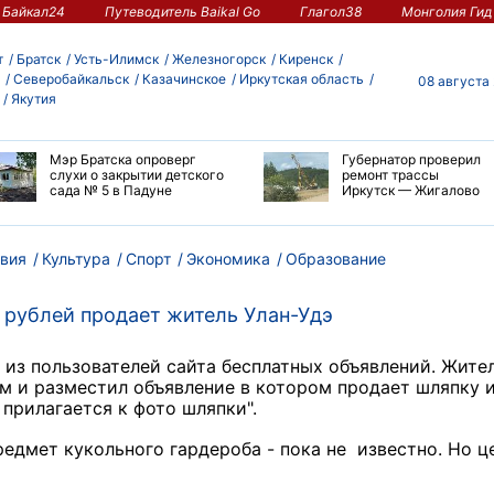
Байкал24
Путеводитель Baikal Go
Глагол38
Монголия Гид
т
Братск
Усть-Илимск
Железногорск
Киренск
Северобайкальск
Казачинское
Иркутская область
08 августа
Якутия
Мэр Братска опроверг
Губернатор проверил
слухи о закрытии детского
ремонт трассы
сада № 5 в Падуне
Иркутск — Жигалово
вия
Культура
Спорт
Экономика
Образование
 рублей продает житель Улан-Удэ
из пользователей сайта бесплатных объявлений. Жите
м и разместил объявление в котором продает шляпку 
 прилагается к фото шляпки".
едмет кукольного гардероба - пока не известно. Но це