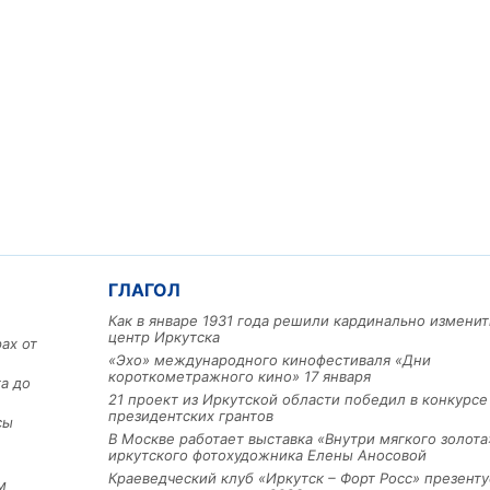
ГЛАГОЛ
Как в январе 1931 года решили кардинально изменит
центр Иркутска
ах от
«Эхо» международного кинофестиваля «Дни
короткометражного кино» 17 января
а до
21 проект из Иркутской области победил в конкурс
президентских грантов
сы
В Москве работает выставка «Внутри мягкого золота
иркутского фотохудожника Елены Аносовой
Краеведческий клуб «Иркутск – Форт Росс» презенту
м