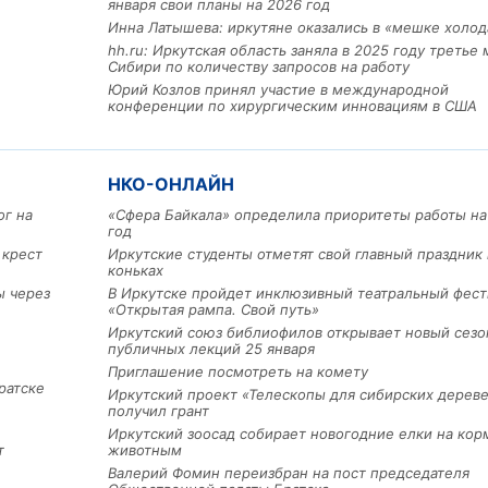
января свои планы на 2026 год
Инна Латышева: иркутяне оказались в «мешке холод
hh.ru: Иркутская область заняла в 2025 году третье 
Сибири по количеству запросов на работу
Юрий Козлов принял участие в международной
конференции по хирургическим инновациям в США
НКО-ОНЛАЙН
ог на
«Сфера Байкала» определила приоритеты работы на
Льготный заём в 9 милл
год
рублей получит
 крест
Иркутские студенты отметят свой главный праздник 
машиностроительное пр
коньках
из Иркутской области
ы через
В Иркутске пройдет инклюзивный театральный фест
«Открытая рампа. Свой путь»
Иркутский союз библиофилов открывает новый сезо
публичных лекций 25 января
3 фото
Приглашение посмотреть на комету
ратске
Иркутский проект «Телескопы для сибирских дерев
получил грант
Иркутский зоосад собирает новогодние елки на кор
т
животным
Валерий Фомин переизбран на пост председателя