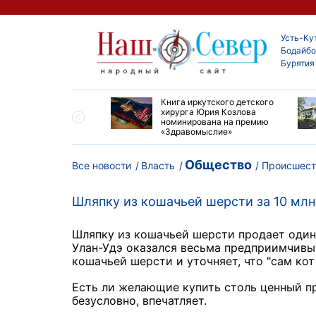
Усть-Ку
Бодайбо
Бурятия
ие забеги и взрослые
Книга иркутского детского
ы большой эстафеты
хирурга Юрия Козлова
олюса»
номинирована на премию
«Здравомыслие»
Общество
Все новости
Власть
Происшест
Шляпку из кошачьей шерсти за 10 млн
Шляпку из кошачьей шерсти продает один 
Улан-Удэ оказался весьма предприимчивы
кошачьей шерсти и уточняет, что "сам кот
Есть ли желающие купить столь ценный пр
безусловно, впечатляет.