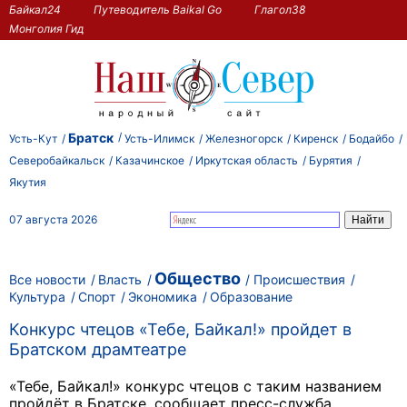
Байкал24
Путеводитель Baikal Go
Глагол38
Монголия Гид
Братск
Усть-Кут
Усть-Илимск
Железногорск
Киренск
Бодайбо
Северобайкальск
Казачинское
Иркутская область
Бурятия
Якутия
07 августа 2026
Общество
Все новости
Власть
Происшествия
Культура
Спорт
Экономика
Образование
Конкурс чтецов «Тебе, Байкал!» пройдет в
Братском драмтеатре
«Тебе, Байкал!» конкурс чтецов с таким названием
пройдёт в Братске, сообщает пресс-служба