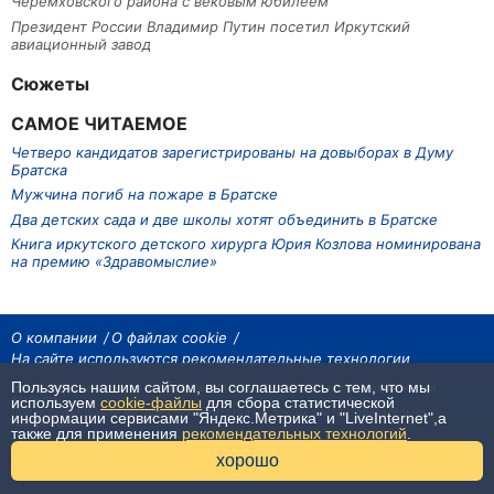
Черемховского района с вековым юбилеем
Президент России Владимир Путин посетил Иркутский
авиационный завод
Сюжеты
САМОЕ ЧИТАЕМОЕ
Четверо кандидатов зарегистрированы на довыборах в Думу
Братска
Мужчина погиб на пожаре в Братске
Два детских сада и две школы хотят объединить в Братске
Книга иркутского детского хирурга Юрия Козлова номинирована
на премию «Здравомыслие»
О компании
О файлах cookie
На сайте используются рекомендательные технологии
Пользуясь нашим сайтом, вы соглашаетесь с тем, что мы
На сайте размещаются материалы ИА «Наш Север». Все права охраняются
законом.
используем
cookie-файлы
для сбора статистической
При использовании материалов агентства на других сайтах, обязательна
информации сервисами "Яндекс.Метрика" и "LiveInternet",а
гиперссылка.
также для применения
рекомендательных технологий
.
16+
хорошо