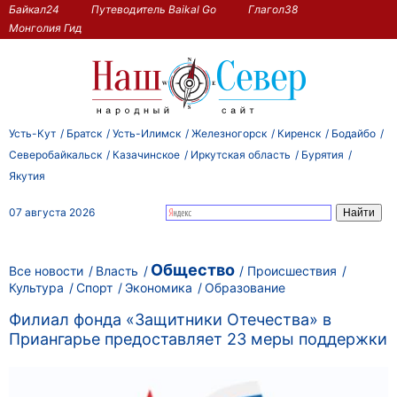
Байкал24
Путеводитель Baikal Go
Глагол38
Монголия Гид
Усть-Кут
Братск
Усть-Илимск
Железногорск
Киренск
Бодайбо
Северобайкальск
Казачинское
Иркутская область
Бурятия
Якутия
07 августа 2026
Общество
Все новости
Власть
Происшествия
Культура
Спорт
Экономика
Образование
Филиал фонда «Защитники Отечества» в
Приангарье предоставляет 23 меры поддержки