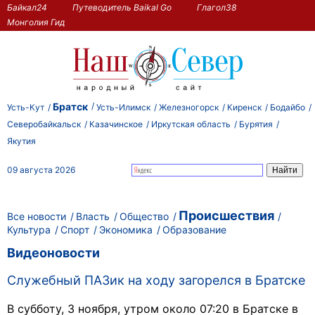
Байкал24
Путеводитель Baikal Go
Глагол38
Монголия Гид
Братск
Усть-Кут
Усть-Илимск
Железногорск
Киренск
Бодайбо
Северобайкальск
Казачинское
Иркутская область
Бурятия
Якутия
09 августа 2026
Происшествия
Все новости
Власть
Общество
Культура
Спорт
Экономика
Образование
Видеоновости
Служебный ПАЗик на ходу загорелся в Братске
В субботу, 3 ноября, утром около 07:20 в Братске в