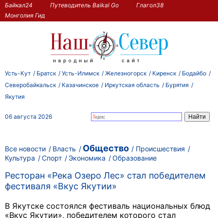
Байкал24
Путеводитель Baikal Go
Глагол38
Монголия Гид
Усть-Кут
Братск
Усть-Илимск
Железногорск
Киренск
Бодайбо
Северобайкальск
Казачинское
Иркутская область
Бурятия
Якутия
06 августа 2026
Общество
Все новости
Власть
Происшествия
Культура
Спорт
Экономика
Образование
Ресторан «Река Озеро Лес» стал победителем
фестиваля «Вкус Якутии»
В Якутске состоялся фестиваль национальных блюд
«Вкус Якутии», победителем которого стал