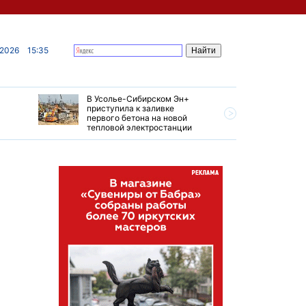
 2026
15:35
В Усолье-Сибирском Эн+
Гендирек
приступила к заливке
авиазаво
первого бетона на новой
трудовом
тепловой электростанции
привет о