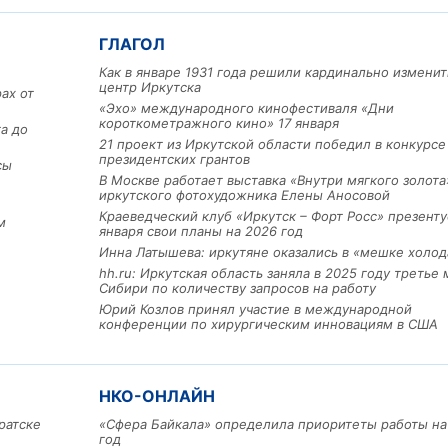
ГЛАГОЛ
Как в январе 1931 года решили кардинально изменит
центр Иркутска
ах от
«Эхо» международного кинофестиваля «Дни
короткометражного кино» 17 января
а до
21 проект из Иркутской области победил в конкурс
президентских грантов
сы
В Москве работает выставка «Внутри мягкого золота
Льготный заём в 9 милл
иркутского фотохудожника Елены Аносовой
рублей получит
Краеведческий клуб «Иркутск – Форт Росс» презенту
машиностроительное пр
м
января свои планы на 2026 год
из Иркутской области
Инна Латышева: иркутяне оказались в «мешке холод
hh.ru: Иркутская область заняла в 2025 году третье 
Сибири по количеству запросов на работу
Юрий Козлов принял участие в международной
3 фото
конференции по хирургическим инновациям в США
НКО-ОНЛАЙН
ратске
«Сфера Байкала» определила приоритеты работы на
год