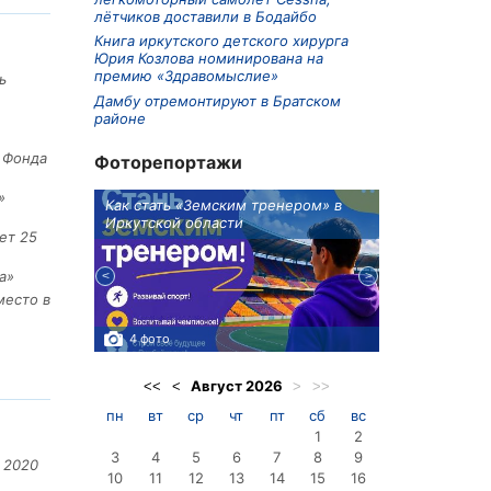
лётчиков доставили в Бодайбо
Книга иркутского детского хирурга
Юрия Козлова номинирована на
премию «Здравомыслие»
ь
Дамбу отремонтируют в Братском
районе
е Фонда
Фоторепортажи
»
ионов
Как стать «Земским тренером» в
Три охотника
Иркутской области
в Киренском 
ет 25
едприятие
а»
место в
4 фото
3 фото
Август
2026
<<
<
>
>>
пн
вт
ср
чт
пт
сб
вс
1
2
3
4
5
6
7
8
9
 2020
10
11
12
13
14
15
16