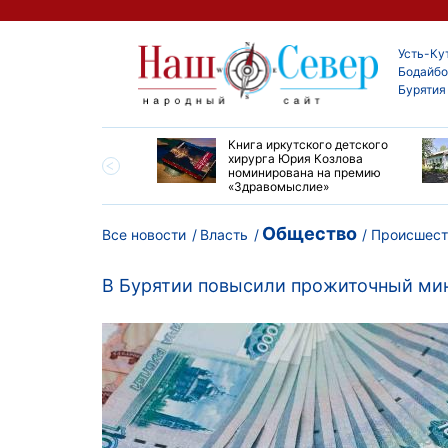
Усть-Ку
Бодайбо
Бурятия
ие забеги и взрослые
Книга иркутского детского
ы большой эстафеты
хирурга Юрия Козлова
олюса»
номинирована на премию
«Здравомыслие»
Общество
Все новости
Власть
Происшест
В Бурятии повысили прожиточный м