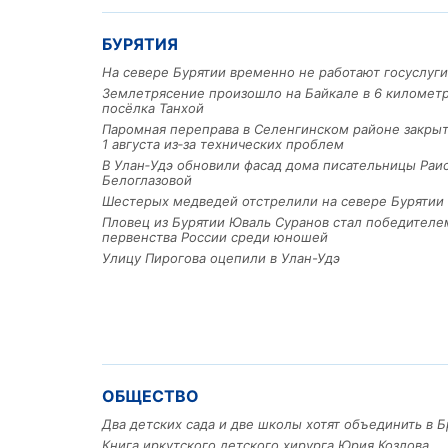
БУРЯТИЯ
На севере Бурятии временно не работают госуслуги
Землетрясение произошло на Байкале в 6 километр
посёлка Танхой
Паромная переправа в Селенгинском районе закрыт
1 августа из‑за технических проблем
В Улан‑Удэ обновили фасад дома писательницы Раи
Белоглазовой
Шестерых медведей отстрелили на севере Бурятии
Пловец из Бурятии Юваль Суранов стал победителе
первенства России среди юношей
Улицу Пирогова оцепили в Улан-Удэ
ОБЩЕСТВО
Два детских сада и две школы хотят объединить в Б
Книга иркутского детского хирурга Юрия Козлова