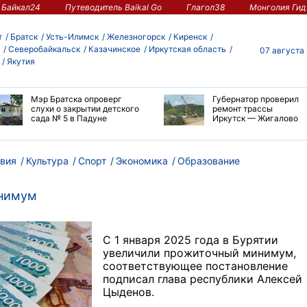
Байкал24
Путеводитель Baikal Go
Глагол38
Монголия Гид
т
Братск
Усть-Илимск
Железногорск
Киренск
Северобайкальск
Казачинское
Иркутская область
07 августа
Якутия
Мэр Братска опроверг
Губернатор проверил
слухи о закрытии детского
ремонт трассы
сада № 5 в Падуне
Иркутск — Жигалово
вия
Культура
Спорт
Экономика
Образование
инимум
С 1 января 2025 года в Бурятии
увеличили прожиточный минимум,
соответствующее постановление
подписал глава республики Алексей
Цыденов.