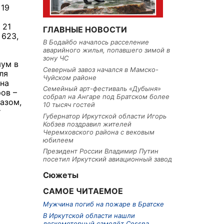
 19
 21
ГЛАВНЫЕ НОВОСТИ
 623,
В Бодайбо началось расселение
аварийного жилья, попавшего зимой в
зону ЧС
ум в
Северный завоз начался в Мамско-
ля
Чуйском районе
на
Семейный арт-фестиваль «Дубыня»
ов –
собрал на Ангаре под Братском более
разом,
10 тысяч гостей
т
Губернатор Иркутской области Игорь
Кобзев поздравил жителей
Черемховского района с вековым
юбилеем
Президент России Владимир Путин
посетил Иркутский авиационный завод
Сюжеты
САМОЕ ЧИТАЕМОЕ
Мужчина погиб на пожаре в Братске
В Иркутской области нашли
легкомоторный самолёт Cessna,